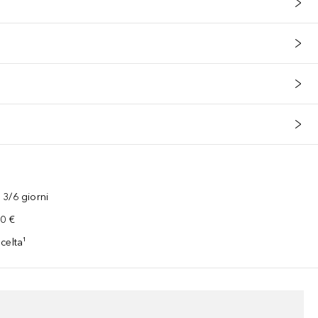
3/6 giorni
00 €
celta¹