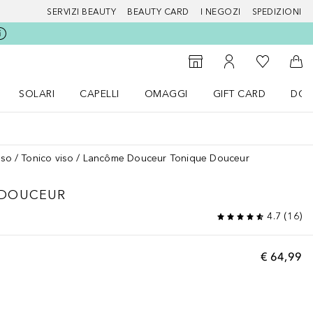
SERVIZI BEAUTY
BEAUTY CARD
I NEGOZI
SPEDIZIONI
Alla Mia Li
Storefinder
Al Mio Account
Al 
SOLARI
CAPELLI
OMAGGI
GIFT CARD
DOU
nu Make up
Apri il menu SOLARI
Apri il menu Capelli
Apri il menu OMAGGI
iso
Tonico viso
Lancôme Douceur Tonique Douceur
 DOUCEUR
4.7
(
16
)
€ 64,99