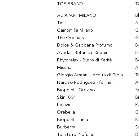
TOP BRAND
T
ALFAPARF MILANO
B
Tirtir
A
Camomilla Milano
C
The Ordinary
G
Dolce & Gabbana Profumo
B
Aveda - Botanical Repair
El
Phytorelax - Burro di Karitè
B
Missha
A
Giorgio Armani - Acqua di Gioia
T
Narciso Rodriguez - for her
Ar
Biopoint - Orovivo
S
Skin1004
B
Lolavie
R
Orebella
C
Biopoint - Tinta
K
Burberry
S
Tom Ford Profumo
D