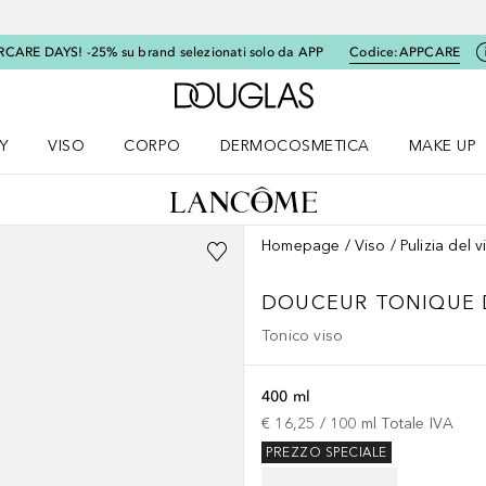
RCARE DAYS! -25% su brand selezionati solo da APP
Codice:
APPCARE
A Douglas Home
Y
VISO
CORPO
DERMOCOSMETICA
MAKE UP
menu K-BEAUTY
Apri il menu Viso
Apri il menu Corpo
Apri il menu DERMOCOSMETICA
Apri il me
Homepage
Viso
Pulizia del v
DOUCEUR
TONIQUE
Tonico viso
400 ml
€ 16,25
 / 
100
ml
Totale IVA
PREZZO SPECIALE