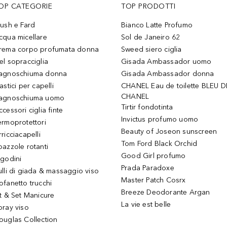
OP CATEGORIE
TOP PRODOTTI
lush e Fard
Bianco Latte Profumo
cqua micellare
Sol de Janeiro 62
rema corpo profumata donna
Sweed siero ciglia
el sopracciglia
Gisada Ambassador uomo
agnoschiuma donna
Gisada Ambassador donna
astici per capelli
CHANEL Eau de toilette BLEU D
CHANEL
agnoschiuma uomo
Tirtir fondotinta
ccessori ciglia finte
Invictus profumo uomo
ermoprotettori
Beauty of Joseon sunscreen
ricciacapelli
Tom Ford Black Orchid
pazzole rotanti
Good Girl profumo
igodini
Prada Paradoxe
ulli di giada & massaggio viso
Master Patch Cosrx
ofanetto trucchi
Breeze Deodorante Argan
it & Set Manicure
La vie est belle
pray viso
ouglas Collection