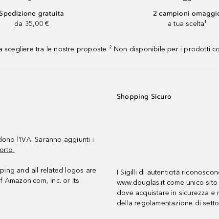
Spedizione gratuita
2 campioni omaggi
da 35,00 €
a tua scelta¹
 scegliere tra le nostre proposte ² Non disponibile per i prodotti 
Shopping Sicuro
udono l’IVA. Saranno aggiunti i
orto.
ing and all related logos are
I Sigilli di autenticità riconosco
f Amazon.com, Inc. or its
www.douglas.it come unico sito 
dove acquistare in sicurezza e n
della regolamentazione di setto