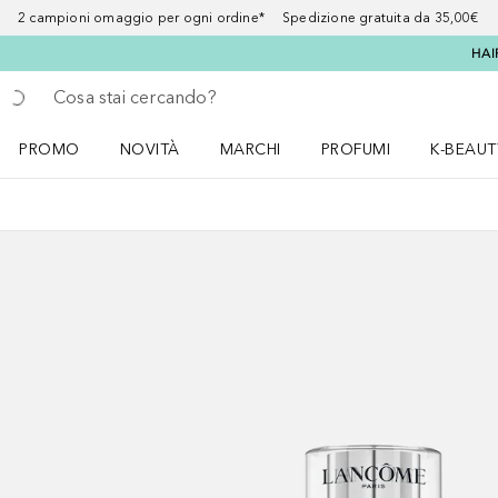
2 campioni omaggio per ogni ordine* Spedizione gratuita da 35,00€
HAI
Torna indietro
Esegui ricerca
PROMO
NOVITÀ
MARCHI
PROFUMI
K-BEAUT
Apri il menu PROMO
Apri il menu NOVITÀ
Apri il menu MARCHI
Apri il menu Profumi
Apri il 