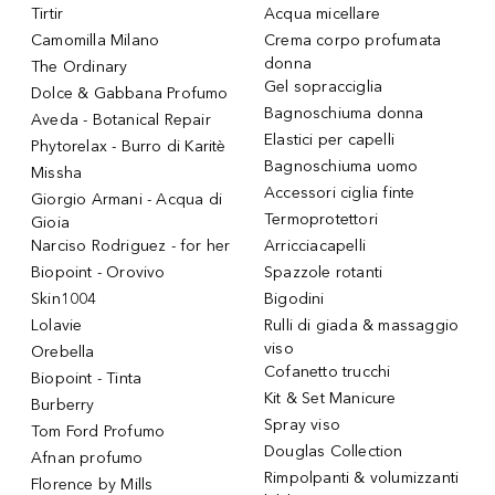
Tirtir
Acqua micellare
Camomilla Milano
Crema corpo profumata
donna
The Ordinary
Gel sopracciglia
Dolce & Gabbana Profumo
Bagnoschiuma donna
Aveda - Botanical Repair
Elastici per capelli
Phytorelax - Burro di Karitè
Bagnoschiuma uomo
Missha
Accessori ciglia finte
Giorgio Armani - Acqua di
Termoprotettori
Gioia
Narciso Rodriguez - for her
Arricciacapelli
Biopoint - Orovivo
Spazzole rotanti
Skin1004
Bigodini
Lolavie
Rulli di giada & massaggio
viso
Orebella
Cofanetto trucchi
Biopoint - Tinta
Kit & Set Manicure
Burberry
Spray viso
Tom Ford Profumo
Douglas Collection
Afnan profumo
Rimpolpanti & volumizzanti
Florence by Mills