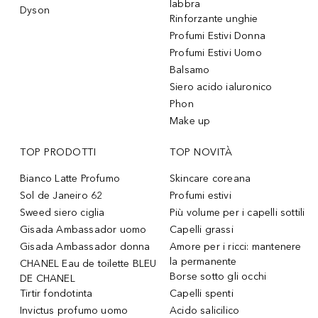
labbra
Dyson
Rinforzante unghie
Profumi Estivi Donna
Profumi Estivi Uomo
Balsamo
Siero acido ialuronico
Phon
Make up
TOP PRODOTTI
TOP NOVITÀ
Bianco Latte Profumo
Skincare coreana
Sol de Janeiro 62
Profumi estivi
Sweed siero ciglia
Più volume per i capelli sottili
Gisada Ambassador uomo
Capelli grassi
Gisada Ambassador donna
Amore per i ricci: mantenere
la permanente
CHANEL Eau de toilette BLEU
Borse sotto gli occhi
DE CHANEL
Tirtir fondotinta
Capelli spenti
Invictus profumo uomo
Acido salicilico