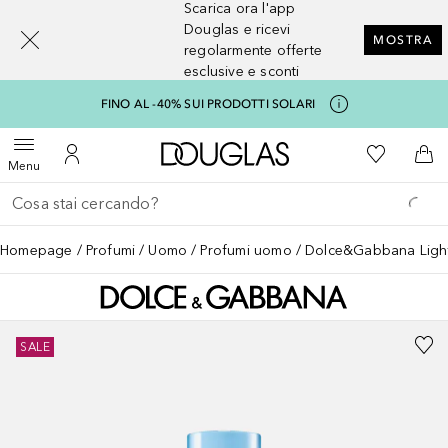
Scarica ora l'app
[navigation.slideout.screenreader]
Douglas e ricevi
MOSTRA
regolarmente offerte
esclusive e sconti
FINO AL -40% SUI PRODOTTI SOLARI
A Douglas Home
Alla Mia Li
Apri menu
Al Mio Account
Al 
Menu
Torna indietro
Esegui ricerca
Homepage
Profumi
Uomo
Profumi uomo
Dolce&Gabbana Ligh
SALE