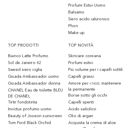
Profumi Estivi Uomo
Balsamo
Siero acido ialuronico
Phon
Make up
TOP PRODOTTI
TOP NOVITÀ
Bianco Latte Profumo
Skincare coreana
Sol de Janeiro 62
Profumi estivi
Sweed siero ciglia
Più volume per i capelli sottili
Gisada Ambassador uomo
Capelli grassi
Gisada Ambassador donna
Amore per i ricci: mantenere
la permanente
CHANEL Eau de toilette BLEU
Borse sotto gli occhi
DE CHANEL
Tirtir fondotinta
Capelli spenti
Invictus profumo uomo
Acido salicilico
Beauty of Joseon sunscreen
Olio di argan
Tom Ford Black Orchid
Acquista la crema di aloe