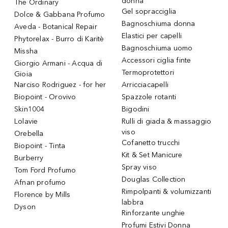
donna
The Ordinary
Gel sopracciglia
Dolce & Gabbana Profumo
Bagnoschiuma donna
Aveda - Botanical Repair
Elastici per capelli
Phytorelax - Burro di Karitè
Bagnoschiuma uomo
Missha
Accessori ciglia finte
Giorgio Armani - Acqua di
Termoprotettori
Gioia
Narciso Rodriguez - for her
Arricciacapelli
Biopoint - Orovivo
Spazzole rotanti
Skin1004
Bigodini
Lolavie
Rulli di giada & massaggio
viso
Orebella
Cofanetto trucchi
Biopoint - Tinta
Kit & Set Manicure
Burberry
Spray viso
Tom Ford Profumo
Douglas Collection
Afnan profumo
Rimpolpanti & volumizzanti
Florence by Mills
labbra
Dyson
Rinforzante unghie
Profumi Estivi Donna