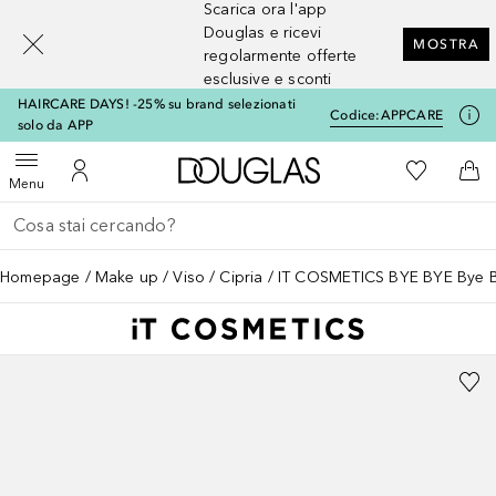
Scarica ora l'app
[navigation.slideout.screenreader]
Douglas e ricevi
MOSTRA
regolarmente offerte
esclusive e sconti
HAIRCARE DAYS! -25% su brand selezionati
Codice:
APPCARE
solo da APP
A Douglas Home
Alla Mia Li
Apri menu
Al Mio Account
Al 
Menu
Torna indietro
Esegui ricerca
Homepage
Make up
Viso
Cipria
IT COSMETICS BYE BYE Bye B