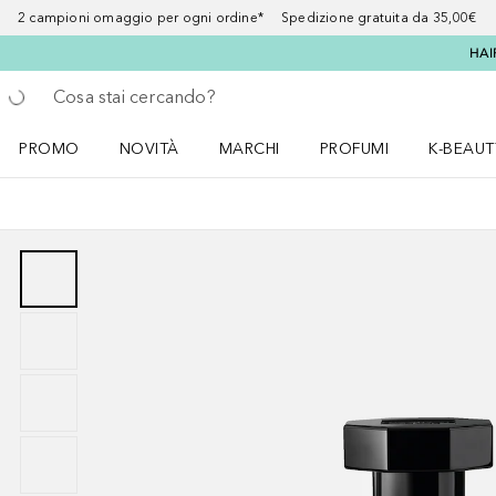
2 campioni omaggio per ogni ordine* Spedizione gratuita da 35,00€
HAI
Torna indietro
Esegui ricerca
PROMO
NOVITÀ
MARCHI
PROFUMI
K-BEAUT
Apri il menu PROMO
Apri il menu NOVITÀ
Apri il menu MARCHI
Apri il menu Profumi
Apri il 