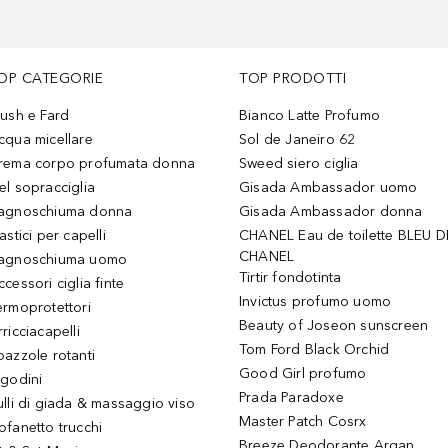
OP CATEGORIE
TOP PRODOTTI
lush e Fard
Bianco Latte Profumo
cqua micellare
Sol de Janeiro 62
rema corpo profumata donna
Sweed siero ciglia
el sopracciglia
Gisada Ambassador uomo
agnoschiuma donna
Gisada Ambassador donna
astici per capelli
CHANEL Eau de toilette BLEU D
CHANEL
agnoschiuma uomo
Tirtir fondotinta
ccessori ciglia finte
Invictus profumo uomo
ermoprotettori
Beauty of Joseon sunscreen
ricciacapelli
Tom Ford Black Orchid
pazzole rotanti
Good Girl profumo
igodini
Prada Paradoxe
ulli di giada & massaggio viso
Master Patch Cosrx
ofanetto trucchi
Breeze Deodorante Argan