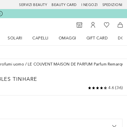
SERVIZI BEAUTY
BEAUTY CARD
I NEGOZI
SPEDIZIONI
Alla Mia Li
Storefinder
Al Mio Account
Al 
SOLARI
CAPELLI
OMAGGI
GIFT CARD
DOU
nu Make up
Apri il menu SOLARI
Apri il menu Capelli
Apri il menu OMAGGI
Profumi uomo
LE COUVENT MAISON DE PARFUM Parfum Remarquab
LES
TINHARE
4.6
(
36
)