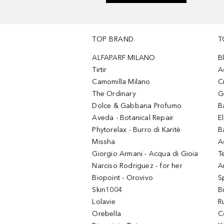
TOP BRAND
T
ALFAPARF MILANO
B
Tirtir
A
Camomilla Milano
C
The Ordinary
G
Dolce & Gabbana Profumo
B
Aveda - Botanical Repair
El
Phytorelax - Burro di Karitè
B
Missha
A
Giorgio Armani - Acqua di Gioia
T
Narciso Rodriguez - for her
Ar
Biopoint - Orovivo
S
Skin1004
B
Lolavie
R
Orebella
C