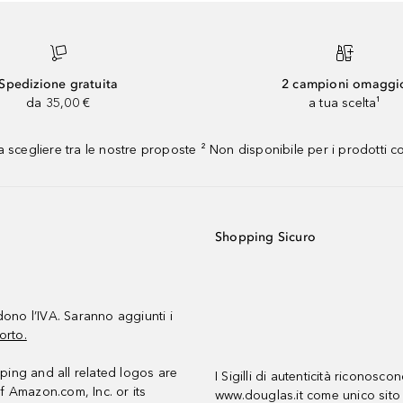
Spedizione gratuita
2 campioni omaggi
da 35,00 €
a tua scelta¹
 scegliere tra le nostre proposte ² Non disponibile per i prodotti 
Shopping Sicuro
udono l’IVA. Saranno aggiunti i
orto.
ing and all related logos are
I Sigilli di autenticità riconosco
f Amazon.com, Inc. or its
www.douglas.it come unico sito 