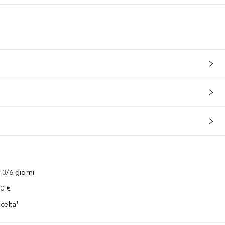
3/6 giorni
00 €
celta¹