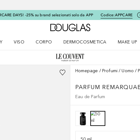
RCARE DAYS! -25% su brand selezionati solo da APP
Codice:
APPCARE
A Douglas Home
Y
VISO
CORPO
DERMOCOSMETICA
MAKE UP
menu K-BEAUTY
Apri il menu Viso
Apri il menu Corpo
Apri il menu DERMOCOSMETICA
Apri il me
Homepage
Profumi
Uomo
PARFUM REMARQUAB
Eau de Parfum
50 ml