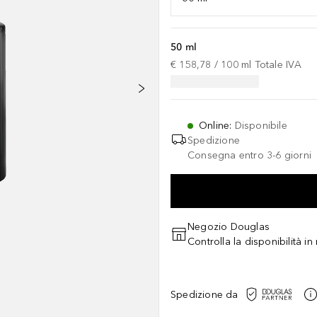
50 ml
€ 158,78
 / 
100
ml
Totale IVA
Online
:
Disponibile
Spedizione
Consegna entro 3-6 giorni
Negozio Douglas
Controlla la disponibilità i
Spedizione da