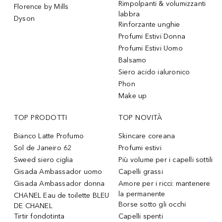
Rimpolpanti & volumizzanti
Florence by Mills
labbra
Dyson
Rinforzante unghie
Profumi Estivi Donna
Profumi Estivi Uomo
Balsamo
Siero acido ialuronico
Phon
Make up
TOP PRODOTTI
TOP NOVITÀ
Bianco Latte Profumo
Skincare coreana
Sol de Janeiro 62
Profumi estivi
Sweed siero ciglia
Più volume per i capelli sottili
Gisada Ambassador uomo
Capelli grassi
Gisada Ambassador donna
Amore per i ricci: mantenere
la permanente
CHANEL Eau de toilette BLEU
Borse sotto gli occhi
DE CHANEL
Tirtir fondotinta
Capelli spenti