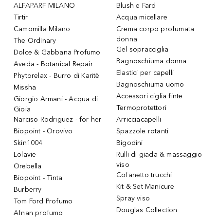
ALFAPARF MILANO
Blush e Fard
Tirtir
Acqua micellare
Camomilla Milano
Crema corpo profumata
donna
The Ordinary
Gel sopracciglia
Dolce & Gabbana Profumo
Bagnoschiuma donna
Aveda - Botanical Repair
Elastici per capelli
Phytorelax - Burro di Karitè
Bagnoschiuma uomo
Missha
Accessori ciglia finte
Giorgio Armani - Acqua di
Termoprotettori
Gioia
Narciso Rodriguez - for her
Arricciacapelli
Biopoint - Orovivo
Spazzole rotanti
Skin1004
Bigodini
Lolavie
Rulli di giada & massaggio
viso
Orebella
Cofanetto trucchi
Biopoint - Tinta
Kit & Set Manicure
Burberry
Spray viso
Tom Ford Profumo
Douglas Collection
Afnan profumo