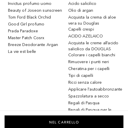
Invictus profumo uomo
Acido salicilico
Beauty of Joseon sunscreen
Olio di argan
Tom Ford Black Orchid
Acquista la crema di aloe
vera su Douglas
Good Girl profumo
Capelli crespi
Prada Paradoxe
ACIDO AZELAICO
Master Patch Cosrx
Acquista le creme all’acido
Breeze Deodorante Argan
salicilico da DOUGLAS
La vie est belle
Colorare i capelli bianchi
Rimuovere i punti neri
Cheratina per i capelli
Tipi di capelli
Ricci senza calore
Applicare l'autoabbronzante
Spazzolatura a secco
Regali di Pasqua
Regali di Pasqua per le
donne
Regali di Pasqua per gli
NEL CARRELLO
uomini