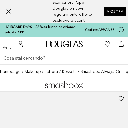
Scarica ora l'app
[navigation.slideout.screenreader]
Douglas e ricevi
MOSTRA
regolarmente offerte
esclusive e sconti
HAIRCARE DAYS! -25% su brand selezionati
Codice:
APPCARE
solo da APP
A Douglas Home
Alla Mia Li
Apri menu
Al Mio Account
Al 
Menu
Torna indietro
Esegui ricerca
Homepage
Make up
Labbra
Rossetti
Smashbox Always On Liqu