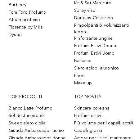
Kit & Set Manicure
Burberry
Spray viso
Tom Ford Profumo
Douglas Collection
Afnan profumo
Rimpolpanti & volumizzanti
Florence by Mills
labbra
Dyson
Rinforzante unghie
Profumi Estivi Donna
Profumi Estivi Uomo
Balsamo
Siero acido ialuronico
Phon
Make up
TOP PRODOTTI
TOP NOVITÀ
Bianco Latte Profumo
Skincare coreana
Sol de Janeiro 62
Profumi estivi
Sweed siero ciglia
Più volume per i capelli sottili
Gisada Ambassador uomo
Capelli grassi
Gisada Ambassador donna
Amore per i ricci: mantenere