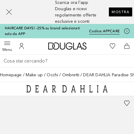
Scarica ora l'app
[navigation.slideout.screenreader]
Douglas e ricevi
MOSTRA
regolarmente offerte
esclusive e sconti
HAIRCARE DAYS! -25% su brand selezionati
Codice:
APPCARE
solo da APP
A Douglas Home
Alla Mia Li
Apri menu
Al Mio Account
Al 
Menu
Torna indietro
Esegui ricerca
Homepage
Make up
Occhi
Ombretti
DEAR DAHLIA Paradise Sh