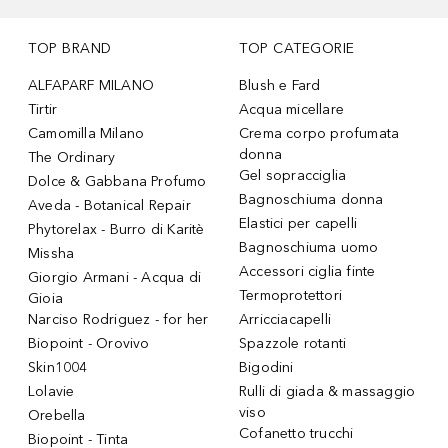
TOP BRAND
TOP CATEGORIE
ALFAPARF MILANO
Blush e Fard
Tirtir
Acqua micellare
Camomilla Milano
Crema corpo profumata
donna
The Ordinary
Gel sopracciglia
Dolce & Gabbana Profumo
Bagnoschiuma donna
Aveda - Botanical Repair
Elastici per capelli
Phytorelax - Burro di Karitè
Bagnoschiuma uomo
Missha
Accessori ciglia finte
Giorgio Armani - Acqua di
Termoprotettori
Gioia
Narciso Rodriguez - for her
Arricciacapelli
Biopoint - Orovivo
Spazzole rotanti
Skin1004
Bigodini
Lolavie
Rulli di giada & massaggio
viso
Orebella
Cofanetto trucchi
Biopoint - Tinta