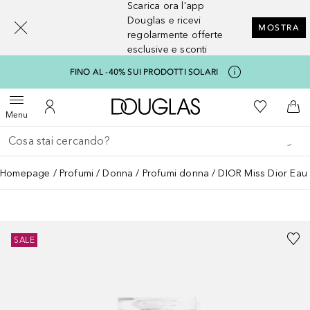
Scarica ora l'app
[navigation.slideout.screenreader]
Douglas e ricevi
MOSTRA
regolarmente offerte
esclusive e sconti
FINO AL -40% SUI PRODOTTI SOLARI
A Douglas Home
Alla Mia Li
Apri menu
Al Mio Account
Al 
Menu
Torna indietro
Esegui ricerca
Homepage
Profumi
Donna
Profumi donna
DIOR Miss Dior Eau
SALE