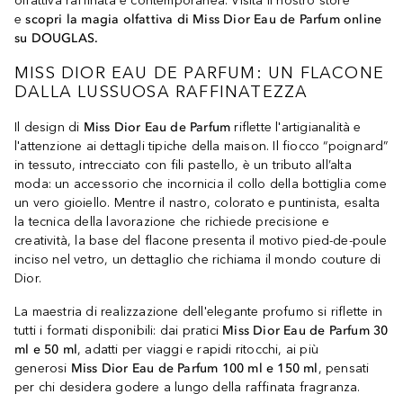
olfattiva raffinata e contemporanea. Visita il nostro store
e
scopri la magia olfattiva di Miss Dior Eau de Parfum online
su DOUGLAS.
MISS DIOR EAU DE PARFUM: UN FLACONE
DALLA LUSSUOSA RAFFINATEZZA
Il design di
Miss Dior Eau de Parfum
riflette l'artigianalità e
l'attenzione ai dettagli tipiche della maison. Il fiocco “poignard”
in tessuto, intrecciato con fili pastello, è un tributo all’alta
moda: un accessorio che incornicia il collo della bottiglia come
un vero gioiello. Mentre il nastro, colorato e puntinista, esalta
la tecnica della lavorazione che richiede precisione e
creatività, la base del flacone presenta il motivo pied-de-poule
inciso nel vetro, un dettaglio che richiama il mondo couture di
Dior.
La maestria di realizzazione dell'elegante profumo si riflette in
tutti i formati disponibili: dai pratici
Miss Dior Eau de Parfum 30
ml e 50 ml
, adatti per viaggi e rapidi ritocchi, ai più
generosi
Miss Dior Eau de Parfum 100 ml e 150 ml
, pensati
per chi desidera godere a lungo della raffinata fragranza.