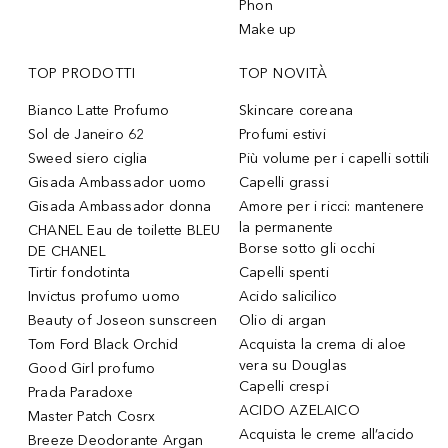
Phon
Make up
TOP PRODOTTI
TOP NOVITÀ
Bianco Latte Profumo
Skincare coreana
Sol de Janeiro 62
Profumi estivi
Sweed siero ciglia
Più volume per i capelli sottili
Gisada Ambassador uomo
Capelli grassi
Gisada Ambassador donna
Amore per i ricci: mantenere
la permanente
CHANEL Eau de toilette BLEU
Borse sotto gli occhi
DE CHANEL
Tirtir fondotinta
Capelli spenti
Invictus profumo uomo
Acido salicilico
Beauty of Joseon sunscreen
Olio di argan
Tom Ford Black Orchid
Acquista la crema di aloe
vera su Douglas
Good Girl profumo
Capelli crespi
Prada Paradoxe
ACIDO AZELAICO
Master Patch Cosrx
Acquista le creme all’acido
Breeze Deodorante Argan