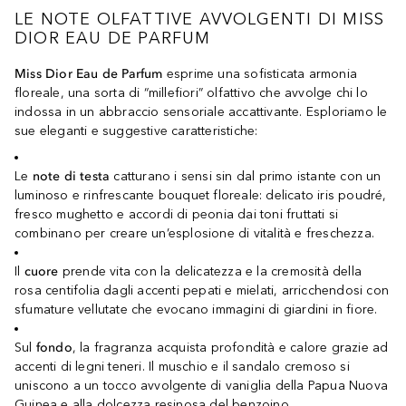
LE NOTE OLFATTIVE AVVOLGENTI DI MISS
DIOR EAU DE PARFUM
Miss Dior Eau de Parfum
esprime una sofisticata armonia
floreale, una sorta di “millefiori” olfattivo che avvolge chi lo
indossa in un abbraccio sensoriale accattivante. Esploriamo le
sue eleganti e suggestive caratteristiche:
Le
note di testa
catturano i sensi sin dal primo istante con un
luminoso e rinfrescante bouquet floreale: delicato iris poudré,
fresco mughetto e accordi di peonia dai toni fruttati si
combinano per creare un’esplosione di vitalità e freschezza.
Il
cuore
prende vita con la delicatezza e la cremosità della
rosa centifolia dagli accenti pepati e mielati, arricchendosi con
sfumature vellutate che evocano immagini di giardini in fiore.
Sul
fondo
, la fragranza acquista profondità e calore grazie ad
accenti di legni teneri. Il muschio e il sandalo cremoso si
uniscono a un tocco avvolgente di vaniglia della Papua Nuova
Guinea e alla dolcezza resinosa del benzoino.