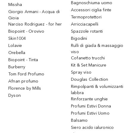
Bagnoschiuma uomo
Missha
Accessori ciglia finte
Giorgio Armani - Acqua di
Termoprotettori
Gioia
Narciso Rodriguez - for her
Arricciacapelli
Biopoint - Orovivo
Spazzole rotanti
Skin1004
Bigodini
Lolavie
Rulli di giada & massaggio
viso
Orebella
Cofanetto trucchi
Biopoint - Tinta
Kit & Set Manicure
Burberry
Spray viso
Tom Ford Profumo
Douglas Collection
Afnan profumo
Rimpolpanti & volumizzanti
Florence by Mills
labbra
Dyson
Rinforzante unghie
Profumi Estivi Donna
Profumi Estivi Uomo
Balsamo
Siero acido ialuronico