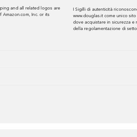
ing and all related logos are
I Sigilli di autenticità riconosco
f Amazon.com, Inc. or its
www.douglas.it come unico sito 
dove acquistare in sicurezza e n
della regolamentazione di setto