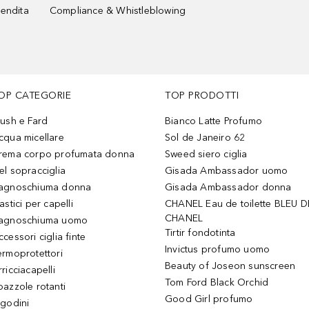
vendita
Compliance & Whistleblowing
OP CATEGORIE
TOP PRODOTTI
lush e Fard
Bianco Latte Profumo
cqua micellare
Sol de Janeiro 62
rema corpo profumata donna
Sweed siero ciglia
el sopracciglia
Gisada Ambassador uomo
agnoschiuma donna
Gisada Ambassador donna
astici per capelli
CHANEL Eau de toilette BLEU D
CHANEL
agnoschiuma uomo
Tirtir fondotinta
ccessori ciglia finte
Invictus profumo uomo
ermoprotettori
Beauty of Joseon sunscreen
ricciacapelli
Tom Ford Black Orchid
pazzole rotanti
Good Girl profumo
igodini