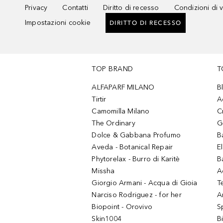
Privacy
Contatti
Diritto di recesso
Condizioni di 
Impostazioni cookie
DIRITTO DI RECESSO
TOP BRAND
T
ALFAPARF MILANO
B
Tirtir
A
Camomilla Milano
C
The Ordinary
G
Dolce & Gabbana Profumo
B
Aveda - Botanical Repair
El
Phytorelax - Burro di Karitè
B
Missha
A
Giorgio Armani - Acqua di Gioia
T
Narciso Rodriguez - for her
Ar
Biopoint - Orovivo
S
Skin1004
B