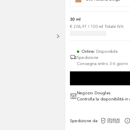
30 ml
€ 206,97
 / 
100
ml
Totale IVA
Online
:
Disponibile
Spedizione
Consegna entro 3-6 giorni
Negozio Douglas
Controlla la disponibilità i
Spedizione da