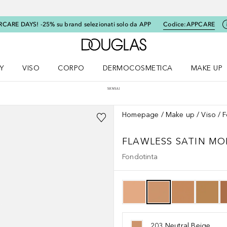
RCARE DAYS! -25% su brand selezionati solo da APP
Codice:
APPCARE
A Douglas Home
Y
VISO
CORPO
DERMOCOSMETICA
MAKE UP
menu K-BEAUTY
Apri il menu Viso
Apri il menu Corpo
Apri il menu DERMOCOSMETICA
Apri il me
Homepage
Make up
Viso
F
FLAWLESS SATIN M
Fondotinta
203 Neutral Beige