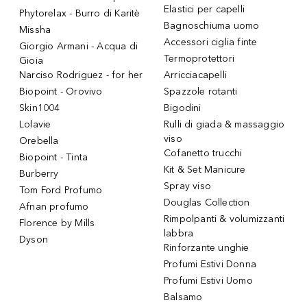
Elastici per capelli
Phytorelax - Burro di Karitè
Bagnoschiuma uomo
Missha
Accessori ciglia finte
Giorgio Armani - Acqua di
Termoprotettori
Gioia
Narciso Rodriguez - for her
Arricciacapelli
Biopoint - Orovivo
Spazzole rotanti
Skin1004
Bigodini
Lolavie
Rulli di giada & massaggio
viso
Orebella
Cofanetto trucchi
Biopoint - Tinta
Kit & Set Manicure
Burberry
Spray viso
Tom Ford Profumo
Douglas Collection
Afnan profumo
Rimpolpanti & volumizzanti
Florence by Mills
labbra
Dyson
Rinforzante unghie
Profumi Estivi Donna
Profumi Estivi Uomo
Balsamo