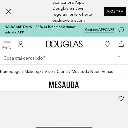
Scarica ora l'app
[navigation.slideout.screenreader]
Douglas e ricevi
MOSTRA
regolarmente offerte
esclusive e sconti
HAIRCARE DAYS! -25% su brand selezionati
Codice:
APPCARE
solo da APP
A Douglas Home
Alla Mia Li
Apri menu
Al Mio Account
Al 
Menu
Torna indietro
Esegui ricerca
Homepage
Make up
Viso
Cipria
Mesauda Nude Venus