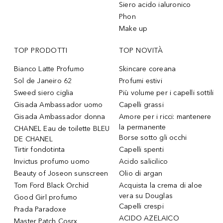
Siero acido ialuronico
Phon
Make up
TOP PRODOTTI
TOP NOVITÀ
Bianco Latte Profumo
Skincare coreana
Sol de Janeiro 62
Profumi estivi
Sweed siero ciglia
Più volume per i capelli sottili
Gisada Ambassador uomo
Capelli grassi
Gisada Ambassador donna
Amore per i ricci: mantenere
la permanente
CHANEL Eau de toilette BLEU
Borse sotto gli occhi
DE CHANEL
Tirtir fondotinta
Capelli spenti
Invictus profumo uomo
Acido salicilico
Beauty of Joseon sunscreen
Olio di argan
Tom Ford Black Orchid
Acquista la crema di aloe
vera su Douglas
Good Girl profumo
Capelli crespi
Prada Paradoxe
ACIDO AZELAICO
Master Patch Cosrx