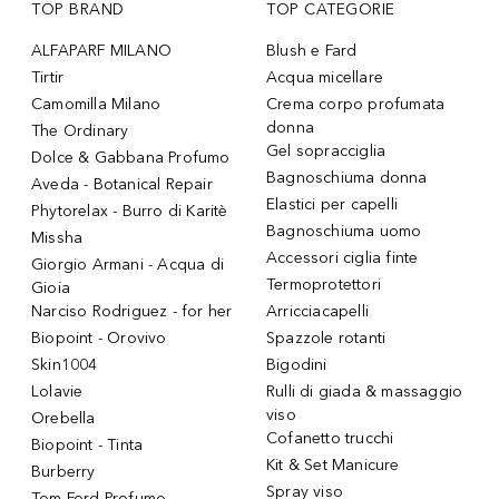
TOP BRAND
TOP CATEGORIE
ALFAPARF MILANO
Blush e Fard
Tirtir
Acqua micellare
Camomilla Milano
Crema corpo profumata
donna
The Ordinary
Gel sopracciglia
Dolce & Gabbana Profumo
Bagnoschiuma donna
Aveda - Botanical Repair
Elastici per capelli
Phytorelax - Burro di Karitè
Bagnoschiuma uomo
Missha
Accessori ciglia finte
Giorgio Armani - Acqua di
Termoprotettori
Gioia
Narciso Rodriguez - for her
Arricciacapelli
Biopoint - Orovivo
Spazzole rotanti
Skin1004
Bigodini
Lolavie
Rulli di giada & massaggio
viso
Orebella
Cofanetto trucchi
Biopoint - Tinta
Kit & Set Manicure
Burberry
Spray viso
Tom Ford Profumo