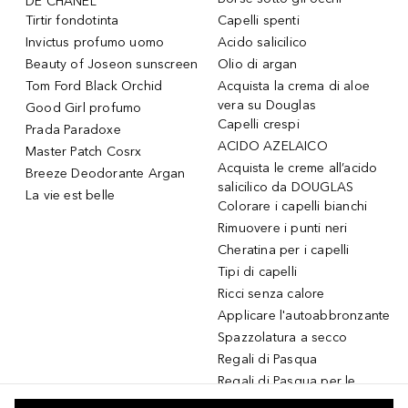
DE CHANEL
Tirtir fondotinta
Capelli spenti
Invictus profumo uomo
Acido salicilico
Beauty of Joseon sunscreen
Olio di argan
Tom Ford Black Orchid
Acquista la crema di aloe
vera su Douglas
Good Girl profumo
Capelli crespi
Prada Paradoxe
ACIDO AZELAICO
Master Patch Cosrx
Acquista le creme all’acido
Breeze Deodorante Argan
salicilico da DOUGLAS
La vie est belle
Colorare i capelli bianchi
Rimuovere i punti neri
Cheratina per i capelli
Tipi di capelli
Ricci senza calore
Applicare l'autoabbronzante
Spazzolatura a secco
Regali di Pasqua
Regali di Pasqua per le
donne