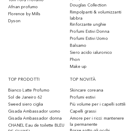
Douglas Collection
Afnan profumo
Rimpolpanti & volumizzanti
Florence by Mills
labbra
Dyson
Rinforzante unghie
Profumi Estivi Donna
Profumi Estivi Uomo
Balsamo
Siero acido ialuronico
Phon
Make up
TOP PRODOTTI
TOP NOVITÀ
Bianco Latte Profumo
Skincare coreana
Sol de Janeiro 62
Profumi estivi
Sweed siero ciglia
Più volume per i capelli sottili
Gisada Ambassador uomo
Capelli grassi
Gisada Ambassador donna
Amore per i ricci: mantenere
la permanente
CHANEL Eau de toilette BLEU
Borse sotto gli occhi