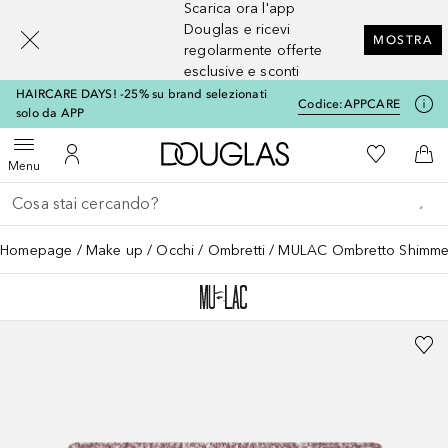
Scarica ora l'app
[navigation.slideout.screenreader]
Douglas e ricevi
MOSTRA
regolarmente offerte
esclusive e sconti
HAIRCARE DAYS! -25% su brand selezionati
Codice:
APPCARE
solo da APP
A Douglas Home
Alla Mia Li
Apri menu
Al Mio Account
Al 
Menu
Torna indietro
Esegui ricerca
Homepage
Make up
Occhi
Ombretti
MULAC Ombretto Shimmer 