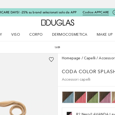
RCARE DAYS! -25% su brand selezionati solo da APP
Codice:
APPCARE
A Douglas Home
Y
VISO
CORPO
DERMOCOSMETICA
MAKE UP
menu K-BEAUTY
Apri il menu Viso
Apri il menu Corpo
Apri il menu DERMOCOSMETICA
Apri il me
Homepage
Capelli
Accessor
CODA COLOR SPLAS
Accessori capelli
R2 Nero/LAVANDA La