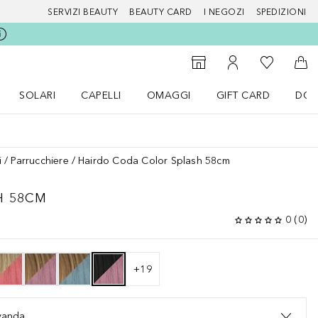
SERVIZI BEAUTY
BEAUTY CARD
I NEGOZI
SPEDIZIONI
Alla Mia Li
Storefinder
Al Mio Account
Al 
SOLARI
CAPELLI
OMAGGI
GIFT CARD
DOU
nu Make up
Apri il menu SOLARI
Apri il menu Capelli
Apri il menu OMAGGI
i
Parrucchiere
Hairdo Coda Color Splash 58cm
H 58CM
0
(
0
)
+
19
vanda