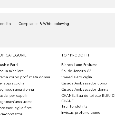
vendita
Compliance & Whistleblowing
OP CATEGORIE
TOP PRODOTTI
lush e Fard
Bianco Latte Profumo
cqua micellare
Sol de Janeiro 62
rema corpo profumata donna
Sweed siero ciglia
el sopracciglia
Gisada Ambassador uomo
agnoschiuma donna
Gisada Ambassador donna
astici per capelli
CHANEL Eau de toilette BLEU D
CHANEL
agnoschiuma uomo
Tirtir fondotinta
ccessori ciglia finte
Invictus profumo uomo
ermoprotettori