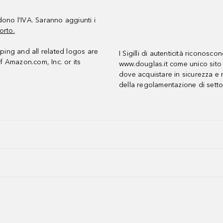
udono l’IVA. Saranno aggiunti i
orto.
ing and all related logos are
I Sigilli di autenticità riconosco
f Amazon.com, Inc. or its
www.douglas.it come unico sito 
dove acquistare in sicurezza e n
della regolamentazione di setto