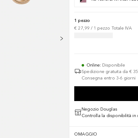
1 pezzo
€ 27,99
 / 
1
pezzo
Totale IVA
Online
:
Disponibile
Spedizione gratuita da
€ 35
Consegna entro 3-6 giorni
Negozio Douglas
Controlla la disponibilità i
OMAGGIO