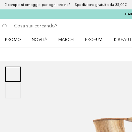
2 campioni omaggio per ogni ordine* Spedizione gratuita da 35,00€
HAI
Torna indietro
Esegui ricerca
PROMO
NOVITÀ
MARCHI
PROFUMI
K-BEAUT
Apri il menu PROMO
Apri il menu NOVITÀ
Apri il menu MARCHI
Apri il menu Profumi
Apri il 