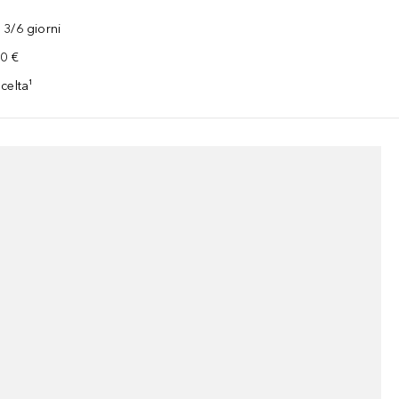
3/6 giorni
00 €
celta¹