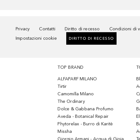
Privacy
Contatti
Diritto di recesso
Condizioni di 
Impostazioni cookie
DIRITTO DI RECESSO
TOP BRAND
T
ALFAPARF MILANO
B
Tirtir
A
Camomilla Milano
C
The Ordinary
G
Dolce & Gabbana Profumo
B
Aveda - Botanical Repair
El
Phytorelax - Burro di Karitè
B
Missha
A
Giorgio Armani - Acqua di Gioia
T