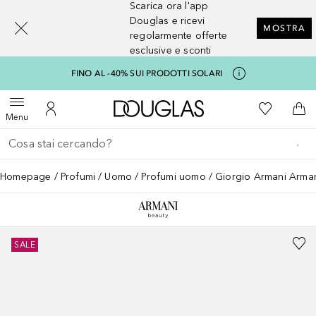
Scarica ora l'app
[navigation.slideout.screenreader]
Douglas e ricevi
MOSTRA
regolarmente offerte
esclusive e sconti
FINO AL -40% SUI PRODOTTI SOLARI
A Douglas Home
Alla Mia Li
Apri menu
Al Mio Account
Al 
Menu
Torna indietro
Esegui ricerca
Homepage
Profumi
Uomo
Profumi uomo
Giorgio Armani Arman
SALE