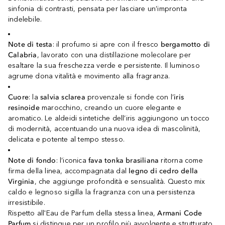
sinfonia di contrasti, pensata per lasciare un’impronta
indelebile.
Note di testa
: il profumo si apre con il fresco
bergamotto di
Calabria
, lavorato con una distillazione molecolare per
esaltare la sua freschezza verde e persistente. Il luminoso
agrume dona vitalità e movimento alla fragranza.
Cuore
: la
salvia sclarea
provenzale si fonde con l’
iris
resinoide
marocchino, creando un cuore elegante e
aromatico. Le aldeidi sintetiche dell’iris aggiungono un tocco
di modernità, accentuando una nuova idea di mascolinità,
delicata e potente al tempo stesso.
Note di fondo
: l’iconica
fava tonka brasiliana
ritorna come
firma della linea, accompagnata dal
legno di cedro della
Virginia
, che aggiunge profondità e sensualità. Questo mix
caldo e legnoso sigilla la fragranza con una persistenza
irresistibile.
Rispetto all'Eau de Parfum della stessa linea,
Armani Code
Parfum
si distingue per un profilo più avvolgente e strutturato,