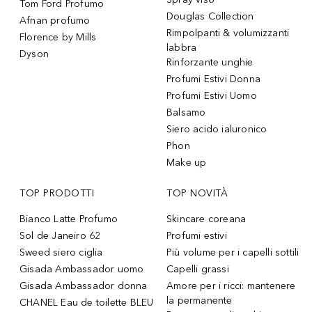
Tom Ford Profumo
Douglas Collection
Afnan profumo
Rimpolpanti & volumizzanti
Florence by Mills
labbra
Dyson
Rinforzante unghie
Profumi Estivi Donna
Profumi Estivi Uomo
Balsamo
Siero acido ialuronico
Phon
Make up
TOP PRODOTTI
TOP NOVITÀ
Bianco Latte Profumo
Skincare coreana
Sol de Janeiro 62
Profumi estivi
Sweed siero ciglia
Più volume per i capelli sottili
Gisada Ambassador uomo
Capelli grassi
Gisada Ambassador donna
Amore per i ricci: mantenere
la permanente
CHANEL Eau de toilette BLEU