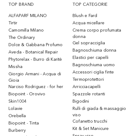
TOP BRAND
TOP CATEGORIE
ALFAPARF MILANO
Blush e Fard
Tirtir
Acqua micellare
Camomilla Milano
Crema corpo profumata
donna
The Ordinary
Gel sopracciglia
Dolce & Gabbana Profumo
Bagnoschiuma donna
Aveda - Botanical Repair
Elastici per capelli
Phytorelax - Burro di Karitè
Bagnoschiuma uomo
Missha
Accessori ciglia finte
Giorgio Armani - Acqua di
Termoprotettori
Gioia
Narciso Rodriguez - for her
Arricciacapelli
Biopoint - Orovivo
Spazzole rotanti
Skin1004
Bigodini
Lolavie
Rulli di giada & massaggio
viso
Orebella
Cofanetto trucchi
Biopoint - Tinta
Kit & Set Manicure
Burberry
Spray viso