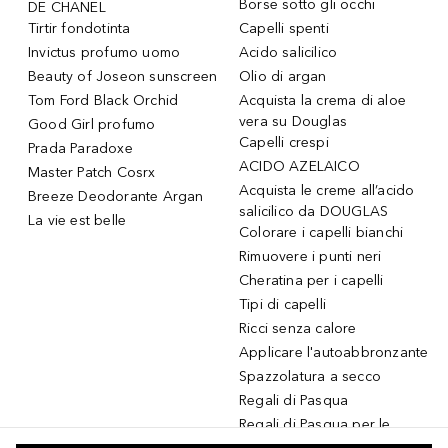
Borse sotto gli occhi
DE CHANEL
Tirtir fondotinta
Capelli spenti
Invictus profumo uomo
Acido salicilico
Beauty of Joseon sunscreen
Olio di argan
Tom Ford Black Orchid
Acquista la crema di aloe
vera su Douglas
Good Girl profumo
Capelli crespi
Prada Paradoxe
ACIDO AZELAICO
Master Patch Cosrx
Acquista le creme all’acido
Breeze Deodorante Argan
salicilico da DOUGLAS
La vie est belle
Colorare i capelli bianchi
Rimuovere i punti neri
Cheratina per i capelli
Tipi di capelli
Ricci senza calore
Applicare l'autoabbronzante
Spazzolatura a secco
Regali di Pasqua
Regali di Pasqua per le
donne