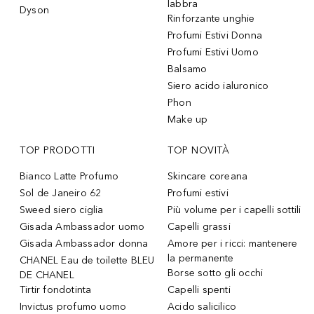
labbra
Dyson
Rinforzante unghie
Profumi Estivi Donna
Profumi Estivi Uomo
Balsamo
Siero acido ialuronico
Phon
Make up
TOP PRODOTTI
TOP NOVITÀ
Bianco Latte Profumo
Skincare coreana
Sol de Janeiro 62
Profumi estivi
Sweed siero ciglia
Più volume per i capelli sottili
Gisada Ambassador uomo
Capelli grassi
Gisada Ambassador donna
Amore per i ricci: mantenere
la permanente
CHANEL Eau de toilette BLEU
Borse sotto gli occhi
DE CHANEL
Tirtir fondotinta
Capelli spenti
Invictus profumo uomo
Acido salicilico