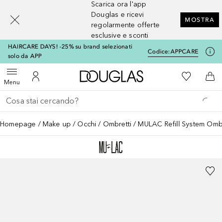
Scarica ora l'app
[navigation.slideout.screenreader]
Douglas e ricevi
MOSTRA
regolarmente offerte
esclusive e sconti
HAIRCARE DAYS! -25% su brand selezionati
Codice:
APPCARE
solo da APP
A Douglas Home
Alla Mia Li
Apri menu
Al Mio Account
Al 
Menu
Torna indietro
Esegui ricerca
Homepage
Make up
Occhi
Ombretti
MULAC Refill System Omb