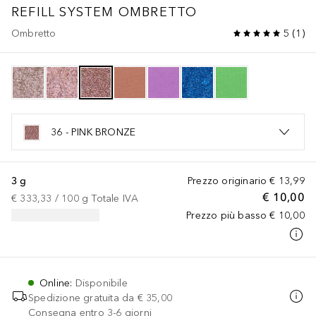
REFILL SYSTEM
OMBRETTO
Ombretto
5
(
1
)
36 - PINK BRONZE
3 g
Prezzo originario
€ 13,99
€ 10,00
€ 333,33
 / 
100
g
Totale IVA
Prezzo più basso
€ 10,00
Online
:
Disponibile
Spedizione gratuita da
€ 35,00
Consegna entro 3-6 giorni