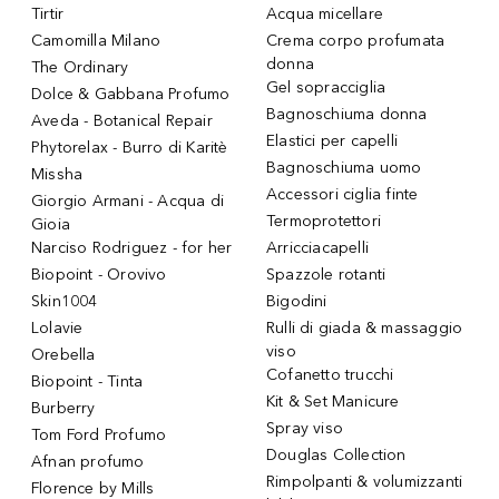
Tirtir
Acqua micellare
Camomilla Milano
Crema corpo profumata
donna
The Ordinary
Gel sopracciglia
Dolce & Gabbana Profumo
Bagnoschiuma donna
Aveda - Botanical Repair
Elastici per capelli
Phytorelax - Burro di Karitè
Bagnoschiuma uomo
Missha
Accessori ciglia finte
Giorgio Armani - Acqua di
Termoprotettori
Gioia
Narciso Rodriguez - for her
Arricciacapelli
Biopoint - Orovivo
Spazzole rotanti
Skin1004
Bigodini
Lolavie
Rulli di giada & massaggio
viso
Orebella
Cofanetto trucchi
Biopoint - Tinta
Kit & Set Manicure
Burberry
Spray viso
Tom Ford Profumo
Douglas Collection
Afnan profumo
Rimpolpanti & volumizzanti
Florence by Mills