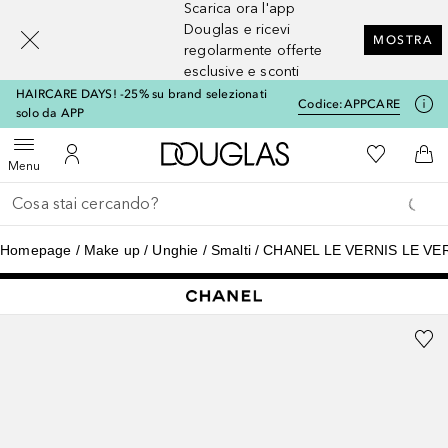
Scarica ora l'app
[navigation.slideout.screenreader]
Douglas e ricevi
MOSTRA
regolarmente offerte
esclusive e sconti
HAIRCARE DAYS! -25% su brand selezionati
Codice:
APPCARE
solo da APP
A Douglas Home
Alla Mia Li
Apri menu
Al Mio Account
Al 
Menu
Torna indietro
Esegui ricerca
Homepage
Make up
Unghie
Smalti
CHANEL LE VERNIS LE VE