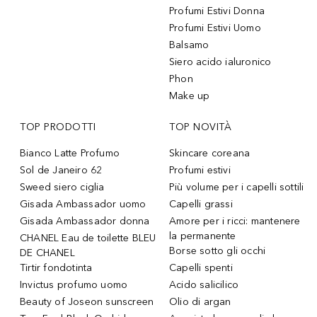
Profumi Estivi Donna
Profumi Estivi Uomo
Balsamo
Siero acido ialuronico
Phon
Make up
TOP PRODOTTI
TOP NOVITÀ
Bianco Latte Profumo
Skincare coreana
Sol de Janeiro 62
Profumi estivi
Sweed siero ciglia
Più volume per i capelli sottili
Gisada Ambassador uomo
Capelli grassi
Gisada Ambassador donna
Amore per i ricci: mantenere
la permanente
CHANEL Eau de toilette BLEU
Borse sotto gli occhi
DE CHANEL
Tirtir fondotinta
Capelli spenti
Invictus profumo uomo
Acido salicilico
Beauty of Joseon sunscreen
Olio di argan