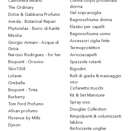
Camomilla Milano
Crema corpo profumata
donna
The Ordinary
Gel sopracciglia
Dolce & Gabbana Profumo
Bagnoschiuma donna
Aveda - Botanical Repair
Elastici per capelli
Phytorelax - Burro di Karitè
Bagnoschiuma uomo
Missha
Accessori ciglia finte
Giorgio Armani - Acqua di
Termoprotettori
Gioia
Narciso Rodriguez - for her
Arricciacapelli
Biopoint - Orovivo
Spazzole rotanti
Skin1004
Bigodini
Lolavie
Rulli di giada & massaggio
viso
Orebella
Cofanetto trucchi
Biopoint - Tinta
Kit & Set Manicure
Burberry
Spray viso
Tom Ford Profumo
Douglas Collection
Afnan profumo
Rimpolpanti & volumizzanti
Florence by Mills
labbra
Dyson
Rinforzante unghie