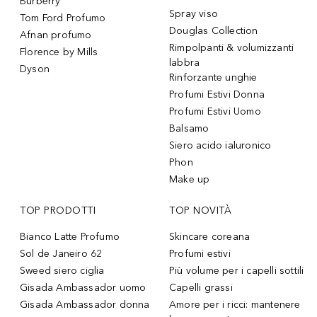
Burberry
Spray viso
Tom Ford Profumo
Douglas Collection
Afnan profumo
Rimpolpanti & volumizzanti
Florence by Mills
labbra
Dyson
Rinforzante unghie
Profumi Estivi Donna
Profumi Estivi Uomo
Balsamo
Siero acido ialuronico
Phon
Make up
TOP PRODOTTI
TOP NOVITÀ
Bianco Latte Profumo
Skincare coreana
Sol de Janeiro 62
Profumi estivi
Sweed siero ciglia
Più volume per i capelli sottili
Gisada Ambassador uomo
Capelli grassi
Gisada Ambassador donna
Amore per i ricci: mantenere