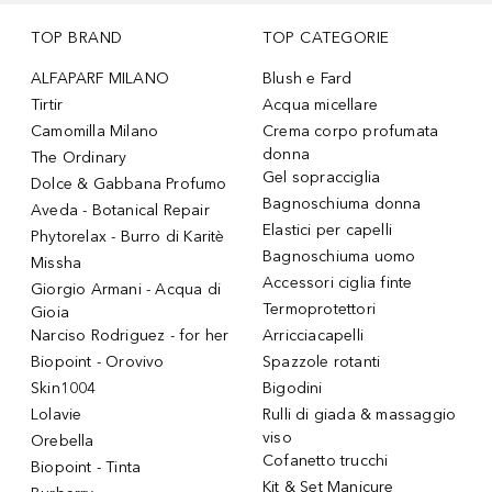
TOP BRAND
TOP CATEGORIE
ALFAPARF MILANO
Blush e Fard
Tirtir
Acqua micellare
Camomilla Milano
Crema corpo profumata
donna
The Ordinary
Gel sopracciglia
Dolce & Gabbana Profumo
Bagnoschiuma donna
Aveda - Botanical Repair
Elastici per capelli
Phytorelax - Burro di Karitè
Bagnoschiuma uomo
Missha
Accessori ciglia finte
Giorgio Armani - Acqua di
Termoprotettori
Gioia
Narciso Rodriguez - for her
Arricciacapelli
Biopoint - Orovivo
Spazzole rotanti
Skin1004
Bigodini
Lolavie
Rulli di giada & massaggio
viso
Orebella
Cofanetto trucchi
Biopoint - Tinta
Kit & Set Manicure