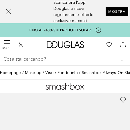
Scarica ora l'app
[navigation.slideout.screenreader]
Douglas e ricevi
MOSTRA
regolarmente offerte
esclusive e sconti
FINO AL -40% SUI PRODOTTI SOLARI
A Douglas Home
Alla Mia Li
Apri menu
Al Mio Account
Al 
Menu
Torna indietro
Esegui ricerca
Homepage
Make up
Viso
Fondotinta
Smashbox Always On Ski