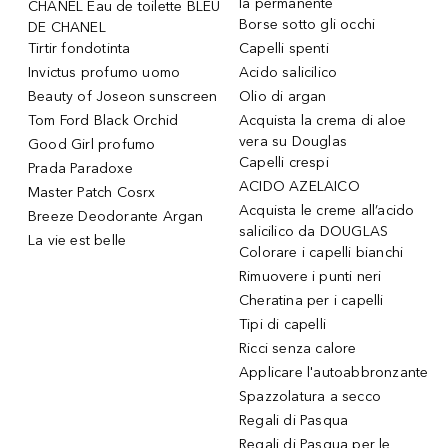
la permanente
CHANEL Eau de toilette BLEU
Borse sotto gli occhi
DE CHANEL
Tirtir fondotinta
Capelli spenti
Invictus profumo uomo
Acido salicilico
Beauty of Joseon sunscreen
Olio di argan
Tom Ford Black Orchid
Acquista la crema di aloe
vera su Douglas
Good Girl profumo
Capelli crespi
Prada Paradoxe
ACIDO AZELAICO
Master Patch Cosrx
Acquista le creme all’acido
Breeze Deodorante Argan
salicilico da DOUGLAS
La vie est belle
Colorare i capelli bianchi
Rimuovere i punti neri
Cheratina per i capelli
Tipi di capelli
Ricci senza calore
Applicare l'autoabbronzante
Spazzolatura a secco
Regali di Pasqua
Regali di Pasqua per le