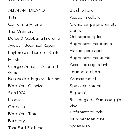
ALFAPARF MILANO
Blush e Fard
Tirtir
Acqua micellare
Camomilla Milano
Crema corpo profumata
donna
The Ordinary
Gel sopracciglia
Dolce & Gabbana Profumo
Bagnoschiuma donna
Aveda - Botanical Repair
Elastici per capelli
Phytorelax - Burro di Karitè
Bagnoschiuma uomo
Missha
Accessori ciglia finte
Giorgio Armani - Acqua di
Termoprotettori
Gioia
Narciso Rodriguez - for her
Arricciacapelli
Biopoint - Orovivo
Spazzole rotanti
Skin1004
Bigodini
Lolavie
Rulli di giada & massaggio
viso
Orebella
Cofanetto trucchi
Biopoint - Tinta
Kit & Set Manicure
Burberry
Spray viso
Tom Ford Profumo