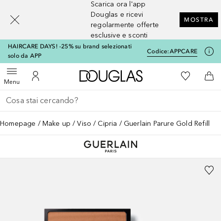
Scarica ora l'app
[navigation.slideout.screenreader]
Douglas e ricevi
MOSTRA
regolarmente offerte
esclusive e sconti
HAIRCARE DAYS! -25% su brand selezionati
Codice:
APPCARE
solo da APP
A Douglas Home
Alla Mia Li
Apri menu
Al Mio Account
Al 
Menu
Torna indietro
Esegui ricerca
Homepage
Make up
Viso
Cipria
Guerlain Parure Gold Refill