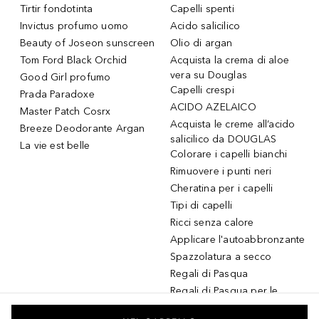
Tirtir fondotinta
Capelli spenti
Invictus profumo uomo
Acido salicilico
Beauty of Joseon sunscreen
Olio di argan
Tom Ford Black Orchid
Acquista la crema di aloe
vera su Douglas
Good Girl profumo
Capelli crespi
Prada Paradoxe
ACIDO AZELAICO
Master Patch Cosrx
Acquista le creme all’acido
Breeze Deodorante Argan
salicilico da DOUGLAS
La vie est belle
Colorare i capelli bianchi
Rimuovere i punti neri
Cheratina per i capelli
Tipi di capelli
Ricci senza calore
Applicare l'autoabbronzante
Spazzolatura a secco
Regali di Pasqua
Regali di Pasqua per le
donne