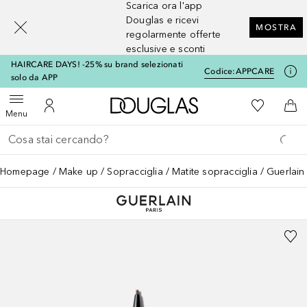
Scarica ora l'app
[navigation.slideout.screenreader]
Douglas e ricevi
MOSTRA
regolarmente offerte
esclusive e sconti
HAIRCARE DAYS! -25% su brand selezionati
Codice:
APPCARE
solo da APP
A Douglas Home
Alla Mia Li
Apri menu
Al Mio Account
Al 
Menu
Torna indietro
Esegui ricerca
Homepage
Make up
Sopracciglia
Matite sopracciglia
Guerlai