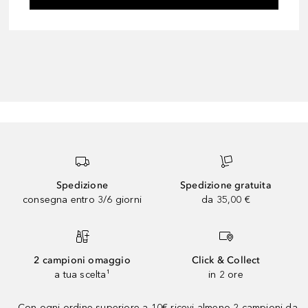
Spedizione
Spedizione gratuita
consegna entro 3/6 giorni
da 35,00 €
2 campioni omaggio
Click & Collect
a tua scelta¹
in 2 ore
Con ogni ordine superiore a 10€ ricevi almeno 2 campioni da