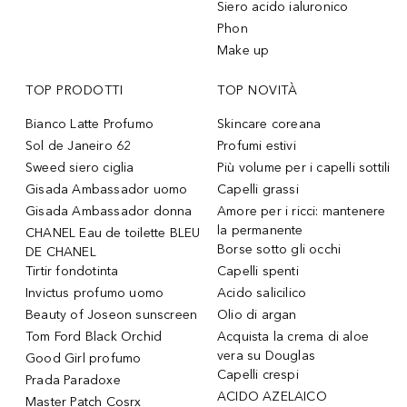
Siero acido ialuronico
Phon
Make up
TOP PRODOTTI
TOP NOVITÀ
Bianco Latte Profumo
Skincare coreana
Sol de Janeiro 62
Profumi estivi
Sweed siero ciglia
Più volume per i capelli sottili
Gisada Ambassador uomo
Capelli grassi
Gisada Ambassador donna
Amore per i ricci: mantenere
la permanente
CHANEL Eau de toilette BLEU
Borse sotto gli occhi
DE CHANEL
Tirtir fondotinta
Capelli spenti
Invictus profumo uomo
Acido salicilico
Beauty of Joseon sunscreen
Olio di argan
Tom Ford Black Orchid
Acquista la crema di aloe
vera su Douglas
Good Girl profumo
Capelli crespi
Prada Paradoxe
ACIDO AZELAICO
Master Patch Cosrx