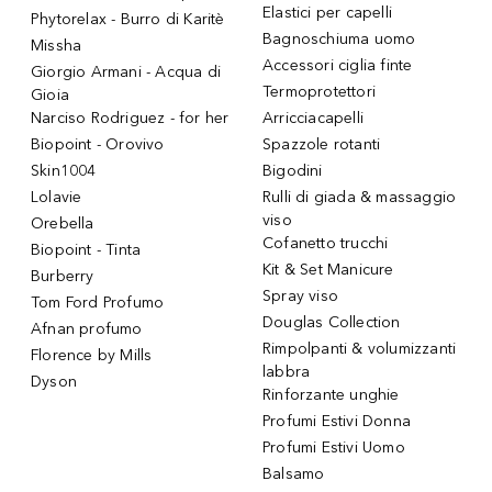
Elastici per capelli
Phytorelax - Burro di Karitè
Bagnoschiuma uomo
Missha
Accessori ciglia finte
Giorgio Armani - Acqua di
Termoprotettori
Gioia
Narciso Rodriguez - for her
Arricciacapelli
Biopoint - Orovivo
Spazzole rotanti
Skin1004
Bigodini
Lolavie
Rulli di giada & massaggio
viso
Orebella
Cofanetto trucchi
Biopoint - Tinta
Kit & Set Manicure
Burberry
Spray viso
Tom Ford Profumo
Douglas Collection
Afnan profumo
Rimpolpanti & volumizzanti
Florence by Mills
labbra
Dyson
Rinforzante unghie
Profumi Estivi Donna
Profumi Estivi Uomo
Balsamo