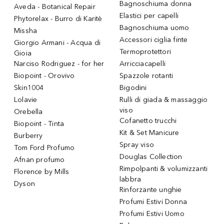
Bagnoschiuma donna
Aveda - Botanical Repair
Elastici per capelli
Phytorelax - Burro di Karitè
Bagnoschiuma uomo
Missha
Accessori ciglia finte
Giorgio Armani - Acqua di
Termoprotettori
Gioia
Narciso Rodriguez - for her
Arricciacapelli
Biopoint - Orovivo
Spazzole rotanti
Skin1004
Bigodini
Lolavie
Rulli di giada & massaggio
viso
Orebella
Cofanetto trucchi
Biopoint - Tinta
Kit & Set Manicure
Burberry
Spray viso
Tom Ford Profumo
Douglas Collection
Afnan profumo
Rimpolpanti & volumizzanti
Florence by Mills
labbra
Dyson
Rinforzante unghie
Profumi Estivi Donna
Profumi Estivi Uomo