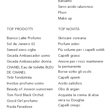
Balsamo
Siero acido ialuronico
Phon
Make up
TOP PRODOTTI
TOP NOVITÀ
Bianco Latte Profumo
Skincare coreana
Sol de Janeiro 62
Profumi estivi
Sweed siero ciglia
Più volume per i capelli sottili
Gisada Ambassador uomo
Capelli grassi
Gisada Ambassador donna
Amore per i ricci: mantenere
la permanente
CHANEL Eau de toilette BLEU
Borse sotto gli occhi
DE CHANEL
Tirtir fondotinta
Capelli spenti
Invictus profumo uomo
Acido salicilico
Beauty of Joseon sunscreen
Olio di argan
Tom Ford Black Orchid
Acquista la crema di aloe
vera su Douglas
Good Girl profumo
Capelli crespi
Prada Paradoxe