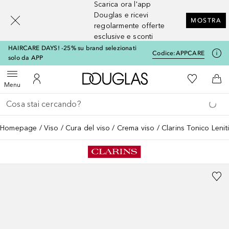
Scarica ora l'app
[navigation.slideout.screenreader]
Douglas e ricevi
MOSTRA
regolarmente offerte
esclusive e sconti
HAIRCARE DAYS! -25% su brand selezionati
Codice:
APPCARE
solo da APP
A Douglas Home
Alla Mia Li
Apri menu
Al Mio Account
Al 
Menu
Torna indietro
Esegui ricerca
Homepage
Viso
Cura del viso
Crema viso
Clarins Tonico Lenit