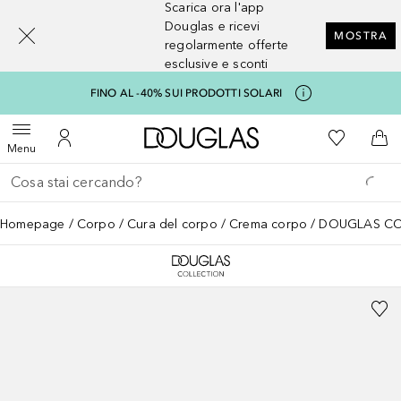
Scarica ora l'app
[navigation.slideout.screenreader]
Douglas e ricevi
MOSTRA
regolarmente offerte
esclusive e sconti
FINO AL -40% SUI PRODOTTI SOLARI
A Douglas Home
Alla Mia Li
Apri menu
Al Mio Account
Al 
Menu
Torna indietro
Esegui ricerca
Homepage
Corpo
Cura del corpo
Crema corpo
DOUGLAS COL