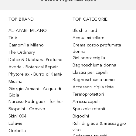
TOP BRAND
TOP CATEGORIE
ALFAPARF MILANO
Blush e Fard
Tirtir
Acqua micellare
Camomilla Milano
Crema corpo profumata
donna
The Ordinary
Gel sopracciglia
Dolce & Gabbana Profumo
Bagnoschiuma donna
Aveda - Botanical Repair
Elastici per capelli
Phytorelax - Burro di Karitè
Bagnoschiuma uomo
Missha
Accessori ciglia finte
Giorgio Armani - Acqua di
Termoprotettori
Gioia
Narciso Rodriguez - for her
Arricciacapelli
Biopoint - Orovivo
Spazzole rotanti
Skin1004
Bigodini
Lolavie
Rulli di giada & massaggio
viso
Orebella