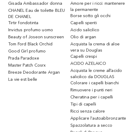
Gisada Ambassador donna
Amore per i ricci: mantenere
la permanente
CHANEL Eau de toilette BLEU
Borse sotto gli occhi
DE CHANEL
Tirtir fondotinta
Capelli spenti
Invictus profumo uomo
Acido salicilico
Beauty of Joseon sunscreen
Olio di argan
Tom Ford Black Orchid
Acquista la crema di aloe
vera su Douglas
Good Girl profumo
Capelli crespi
Prada Paradoxe
ACIDO AZELAICO
Master Patch Cosrx
Acquista le creme all’acido
Breeze Deodorante Argan
salicilico da DOUGLAS
La vie est belle
Colorare i capelli bianchi
Rimuovere i punti neri
Cheratina per i capelli
Tipi di capelli
Ricci senza calore
Applicare l'autoabbronzante
Spazzolatura a secco