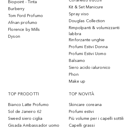
Cofanetto trucchi
Biopoint - Tinta
Kit & Set Manicure
Burberry
Spray viso
Tom Ford Profumo
Douglas Collection
Afnan profumo
Rimpolpanti & volumizzanti
Florence by Mills
labbra
Dyson
Rinforzante unghie
Profumi Estivi Donna
Profumi Estivi Uomo
Balsamo
Siero acido ialuronico
Phon
Make up
TOP PRODOTTI
TOP NOVITÀ
Bianco Latte Profumo
Skincare coreana
Sol de Janeiro 62
Profumi estivi
Sweed siero ciglia
Più volume per i capelli sottili
Gisada Ambassador uomo
Capelli grassi