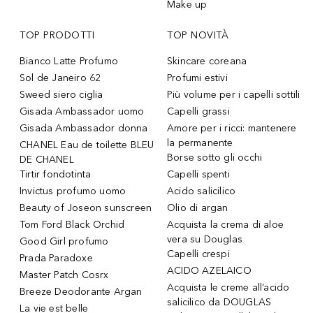
Make up
TOP PRODOTTI
TOP NOVITÀ
Bianco Latte Profumo
Skincare coreana
Sol de Janeiro 62
Profumi estivi
Sweed siero ciglia
Più volume per i capelli sottili
Gisada Ambassador uomo
Capelli grassi
Gisada Ambassador donna
Amore per i ricci: mantenere
la permanente
CHANEL Eau de toilette BLEU
Borse sotto gli occhi
DE CHANEL
Tirtir fondotinta
Capelli spenti
Invictus profumo uomo
Acido salicilico
Beauty of Joseon sunscreen
Olio di argan
Tom Ford Black Orchid
Acquista la crema di aloe
vera su Douglas
Good Girl profumo
Capelli crespi
Prada Paradoxe
ACIDO AZELAICO
Master Patch Cosrx
Acquista le creme all’acido
Breeze Deodorante Argan
salicilico da DOUGLAS
La vie est belle