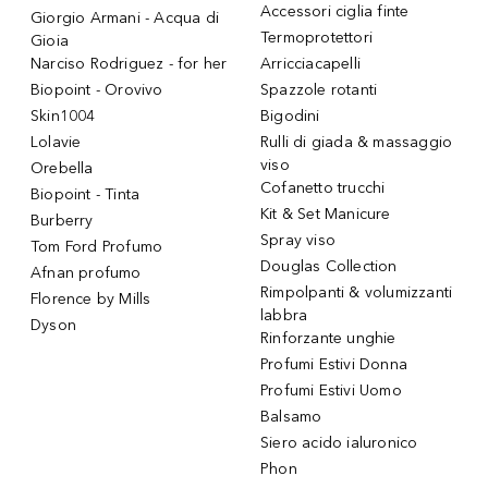
Accessori ciglia finte
Giorgio Armani - Acqua di
Termoprotettori
Gioia
Narciso Rodriguez - for her
Arricciacapelli
Biopoint - Orovivo
Spazzole rotanti
Skin1004
Bigodini
Lolavie
Rulli di giada & massaggio
viso
Orebella
Cofanetto trucchi
Biopoint - Tinta
Kit & Set Manicure
Burberry
Spray viso
Tom Ford Profumo
Douglas Collection
Afnan profumo
Rimpolpanti & volumizzanti
Florence by Mills
labbra
Dyson
Rinforzante unghie
Profumi Estivi Donna
Profumi Estivi Uomo
Balsamo
Siero acido ialuronico
Phon