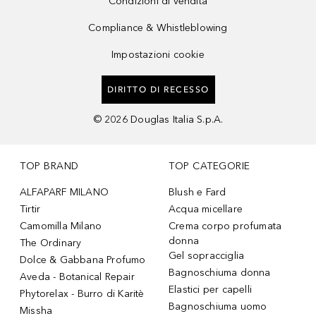
Condizioni di vendita
Compliance & Whistleblowing
Impostazioni cookie
DIRITTO DI RECESSO
©
2026
Douglas Italia S.p.A.
TOP BRAND
TOP CATEGORIE
ALFAPARF MILANO
Blush e Fard
Tirtir
Acqua micellare
Camomilla Milano
Crema corpo profumata
donna
The Ordinary
Gel sopracciglia
Dolce & Gabbana Profumo
Bagnoschiuma donna
Aveda - Botanical Repair
Elastici per capelli
Phytorelax - Burro di Karitè
Bagnoschiuma uomo
Missha