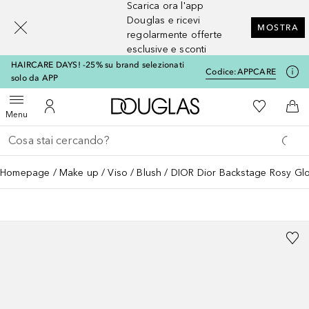
Scarica ora l'app
[navigation.slideout.screenreader]
Douglas e ricevi
MOSTRA
regolarmente offerte
esclusive e sconti
HAIRCARE DAYS! -25% su brand selezionati
Codice:
APPCARE
solo da APP
A Douglas Home
Alla Mia Li
Apri menu
Al Mio Account
Al 
Menu
Torna indietro
Esegui ricerca
Homepage
Make up
Viso
Blush
DIOR Dior Backstage Rosy Glo