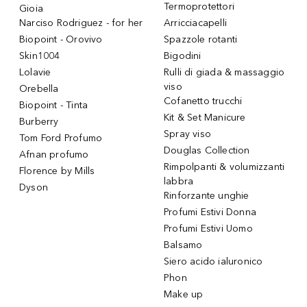
Termoprotettori
Gioia
Narciso Rodriguez - for her
Arricciacapelli
Biopoint - Orovivo
Spazzole rotanti
Skin1004
Bigodini
Lolavie
Rulli di giada & massaggio
viso
Orebella
Cofanetto trucchi
Biopoint - Tinta
Kit & Set Manicure
Burberry
Spray viso
Tom Ford Profumo
Douglas Collection
Afnan profumo
Rimpolpanti & volumizzanti
Florence by Mills
labbra
Dyson
Rinforzante unghie
Profumi Estivi Donna
Profumi Estivi Uomo
Balsamo
Siero acido ialuronico
Phon
Make up