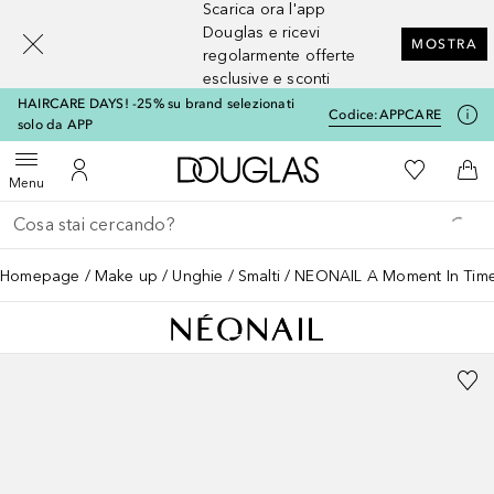
Scarica ora l'app
[navigation.slideout.screenreader]
Douglas e ricevi
MOSTRA
regolarmente offerte
esclusive e sconti
HAIRCARE DAYS! -25% su brand selezionati
Codice:
APPCARE
solo da APP
A Douglas Home
Alla Mia Li
Apri menu
Al Mio Account
Al 
Menu
Torna indietro
Esegui ricerca
Homepage
Make up
Unghie
Smalti
NEONAIL A Moment In Time