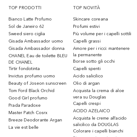
TOP PRODOTTI
TOP NOVITÀ
Bianco Latte Profumo
Skincare coreana
Sol de Janeiro 62
Profumi estivi
Sweed siero ciglia
Più volume per i capelli sottili
Gisada Ambassador uomo
Capelli grassi
Gisada Ambassador donna
Amore per i ricci: mantenere
la permanente
CHANEL Eau de toilette BLEU
Borse sotto gli occhi
DE CHANEL
Tirtir fondotinta
Capelli spenti
Invictus profumo uomo
Acido salicilico
Beauty of Joseon sunscreen
Olio di argan
Tom Ford Black Orchid
Acquista la crema di aloe
vera su Douglas
Good Girl profumo
Capelli crespi
Prada Paradoxe
ACIDO AZELAICO
Master Patch Cosrx
Acquista le creme all’acido
Breeze Deodorante Argan
salicilico da DOUGLAS
La vie est belle
Colorare i capelli bianchi