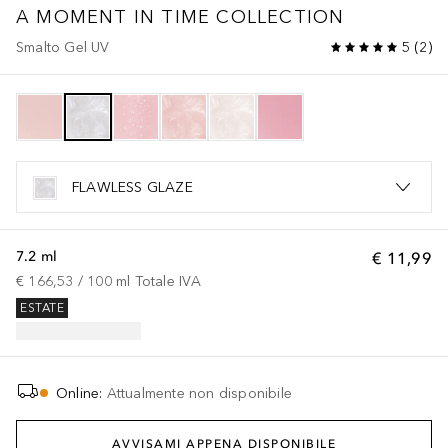
A MOMENT IN TIME COLLECTION
Smalto Gel UV
5
(
2
)
FLAWLESS GLAZE
7.2 ml
€ 11,99
€ 166,53
 / 
100
ml
Totale IVA
ESTATE
Online
:
Attualmente non disponibile
AVVISAMI APPENA DISPONIBILE