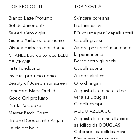
TOP PRODOTTI
TOP NOVITÀ
Bianco Latte Profumo
Skincare coreana
Sol de Janeiro 62
Profumi estivi
Sweed siero ciglia
Più volume per i capelli sottili
Gisada Ambassador uomo
Capelli grassi
Gisada Ambassador donna
Amore per i ricci: mantenere
la permanente
CHANEL Eau de toilette BLEU
Borse sotto gli occhi
DE CHANEL
Tirtir fondotinta
Capelli spenti
Invictus profumo uomo
Acido salicilico
Beauty of Joseon sunscreen
Olio di argan
Tom Ford Black Orchid
Acquista la crema di aloe
vera su Douglas
Good Girl profumo
Capelli crespi
Prada Paradoxe
ACIDO AZELAICO
Master Patch Cosrx
Acquista le creme all’acido
Breeze Deodorante Argan
salicilico da DOUGLAS
La vie est belle
Colorare i capelli bianchi