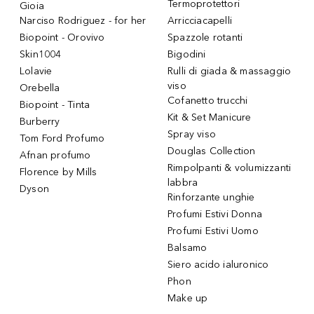
Termoprotettori
Gioia
Narciso Rodriguez - for her
Arricciacapelli
Biopoint - Orovivo
Spazzole rotanti
Skin1004
Bigodini
Lolavie
Rulli di giada & massaggio
viso
Orebella
Cofanetto trucchi
Biopoint - Tinta
Kit & Set Manicure
Burberry
Spray viso
Tom Ford Profumo
Douglas Collection
Afnan profumo
Rimpolpanti & volumizzanti
Florence by Mills
labbra
Dyson
Rinforzante unghie
Profumi Estivi Donna
Profumi Estivi Uomo
Balsamo
Siero acido ialuronico
Phon
Make up