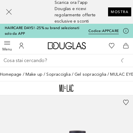
Scarica ora l'app
[navigation.slideout.screenreader]
Douglas e ricevi
MOSTRA
regolarmente offerte
esclusive e sconti
HAIRCARE DAYS! -25% su brand selezionati
Codice:
APPCARE
solo da APP
A Douglas Home
Alla Mia Li
Apri menu
Al Mio Account
Al 
Menu
Torna indietro
Esegui ricerca
Homepage
Make up
Sopracciglia
Gel sopracciglia
MULAC EYE,