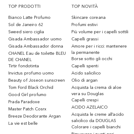
TOP PRODOTTI
TOP NOVITÀ
Bianco Latte Profumo
Skincare coreana
Sol de Janeiro 62
Profumi estivi
Sweed siero ciglia
Più volume per i capelli sottili
Gisada Ambassador uomo
Capelli grassi
Gisada Ambassador donna
Amore per i ricci: mantenere
la permanente
CHANEL Eau de toilette BLEU
Borse sotto gli occhi
DE CHANEL
Tirtir fondotinta
Capelli spenti
Invictus profumo uomo
Acido salicilico
Beauty of Joseon sunscreen
Olio di argan
Tom Ford Black Orchid
Acquista la crema di aloe
vera su Douglas
Good Girl profumo
Capelli crespi
Prada Paradoxe
ACIDO AZELAICO
Master Patch Cosrx
Acquista le creme all’acido
Breeze Deodorante Argan
salicilico da DOUGLAS
La vie est belle
Colorare i capelli bianchi