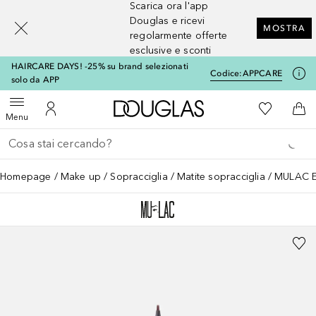
Scarica ora l'app
[navigation.slideout.screenreader]
Douglas e ricevi
MOSTRA
regolarmente offerte
esclusive e sconti
HAIRCARE DAYS! -25% su brand selezionati
Codice:
APPCARE
solo da APP
A Douglas Home
Alla Mia Li
Apri menu
Al Mio Account
Al 
Menu
Torna indietro
Esegui ricerca
Homepage
Make up
Sopracciglia
Matite sopracciglia
MULAC EY