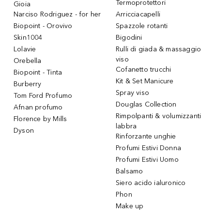
Termoprotettori
Gioia
Narciso Rodriguez - for her
Arricciacapelli
Biopoint - Orovivo
Spazzole rotanti
Skin1004
Bigodini
Lolavie
Rulli di giada & massaggio
viso
Orebella
Cofanetto trucchi
Biopoint - Tinta
Kit & Set Manicure
Burberry
Spray viso
Tom Ford Profumo
Douglas Collection
Afnan profumo
Rimpolpanti & volumizzanti
Florence by Mills
labbra
Dyson
Rinforzante unghie
Profumi Estivi Donna
Profumi Estivi Uomo
Balsamo
Siero acido ialuronico
Phon
Make up