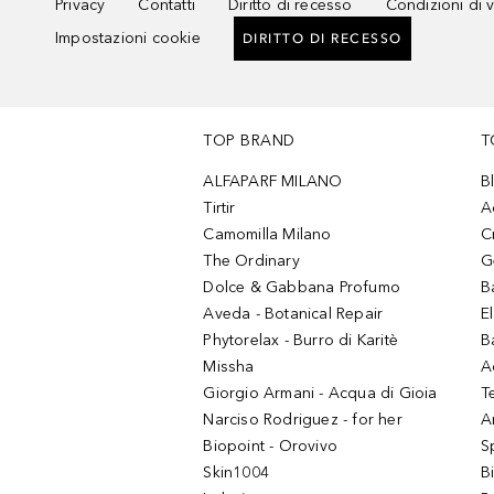
Privacy
Contatti
Diritto di recesso
Condizioni di 
Impostazioni cookie
DIRITTO DI RECESSO
TOP BRAND
T
ALFAPARF MILANO
B
Tirtir
A
Camomilla Milano
C
The Ordinary
G
Dolce & Gabbana Profumo
B
Aveda - Botanical Repair
El
Phytorelax - Burro di Karitè
B
Missha
A
Giorgio Armani - Acqua di Gioia
T
Narciso Rodriguez - for her
Ar
Biopoint - Orovivo
S
Skin1004
B