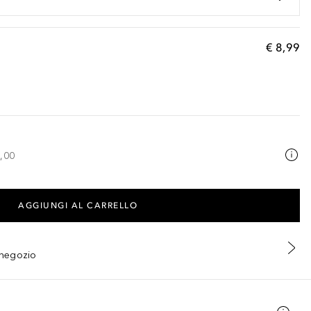
€ 8,99
,00
AGGIUNGI AL CARRELLO
n negozio