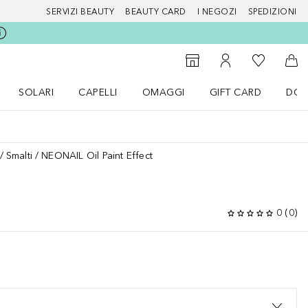
SERVIZI BEAUTY
BEAUTY CARD
I NEGOZI
SPEDIZIONI
Alla Mia Li
Storefinder
Al Mio Account
Al 
SOLARI
CAPELLI
OMAGGI
GIFT CARD
DOU
nu Make up
Apri il menu SOLARI
Apri il menu Capelli
Apri il menu OMAGGI
Smalti
NEONAIL Oil Paint Effect
0
(
0
)