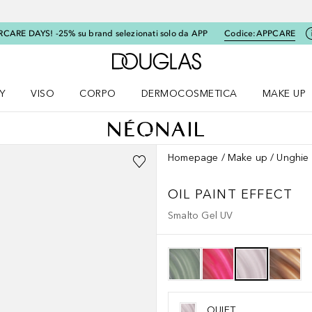
RCARE DAYS! -25% su brand selezionati solo da APP
Codice:
APPCARE
A Douglas Home
Y
VISO
CORPO
DERMOCOSMETICA
MAKE UP
menu K-BEAUTY
Apri il menu Viso
Apri il menu Corpo
Apri il menu DERMOCOSMETICA
Apri il me
Homepage
Make up
Unghie
OIL PAINT EFFECT
Smalto Gel UV
QUIET