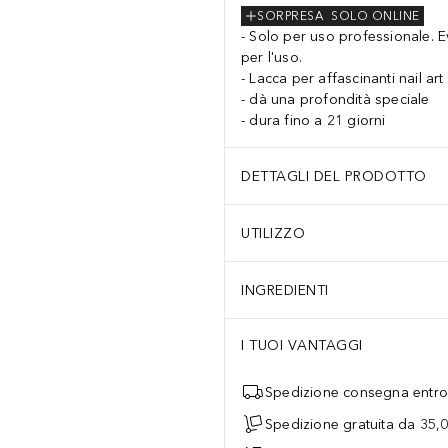
SORPRESA
SOLO ONLINE
Solo per uso professionale. Evi
per l'uso.
Lacca per affascinanti nail art
dà una profondità speciale
dura fino a 21 giorni
i singoli elementi per facilitare l'applicazione. Fase 7: L'Oil Paint
DETTAGLI DEL PRODOTTO
UTILIZZO
INGREDIENTI
I TUOI VANTAGGI
Spedizione consegna entro 
Spedizione gratuita da 35,