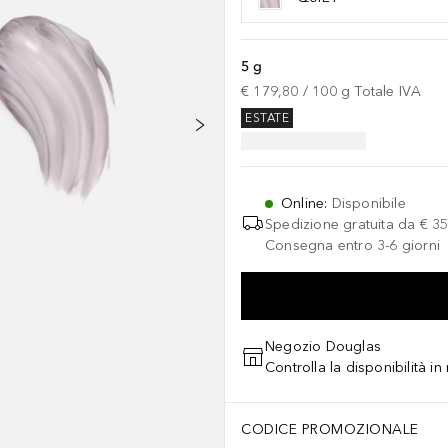
5 g
€ 179,80
 / 
100
g
Totale IVA
ESTATE
Online
:
Disponibile
Spedizione gratuita da
€ 35
Consegna entro 3-6 giorni
Negozio Douglas
Controlla la disponibilità i
CODICE PROMOZIONALE