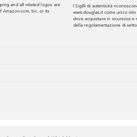
ing and all related logos are
I Sigilli di autenticità riconosco
f Amazon.com, Inc. or its
www.douglas.it come unico sito 
dove acquistare in sicurezza e n
della regolamentazione di setto