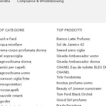
vendita
Compliance & Whistleblowing
OP CATEGORIE
TOP PRODOTTI
lush e Fard
Bianco Latte Profumo
cqua micellare
Sol de Janeiro 62
rema corpo profumata donna
Sweed siero ciglia
el sopracciglia
Gisada Ambassador uomo
agnoschiuma donna
Gisada Ambassador donna
astici per capelli
CHANEL Eau de toilette BLEU D
CHANEL
agnoschiuma uomo
Tirtir fondotinta
ccessori ciglia finte
Invictus profumo uomo
ermoprotettori
Beauty of Joseon sunscreen
ricciacapelli
Tom Ford Black Orchid
pazzole rotanti
Good Girl profumo
igodini
Prada Paradoxe