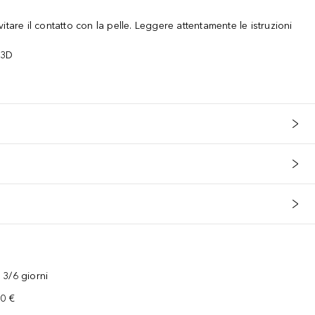
tare il contatto con la pelle. Leggere attentamente le istruzioni
 3D
 Effect viene poi polimerizzato nella lampada UV/LED: Più spesso è lo
3/6 giorni
00 €