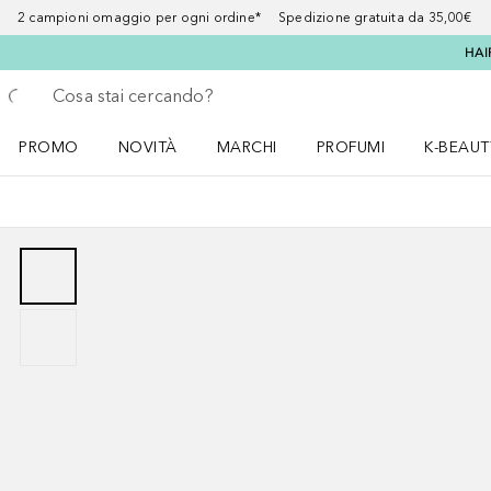
2 campioni omaggio per ogni ordine* Spedizione gratuita da 35,00€
HAI
Torna indietro
Esegui ricerca
PROMO
NOVITÀ
MARCHI
PROFUMI
K-BEAUT
Apri il menu PROMO
Apri il menu NOVITÀ
Apri il menu MARCHI
Apri il menu Profumi
Apri il 