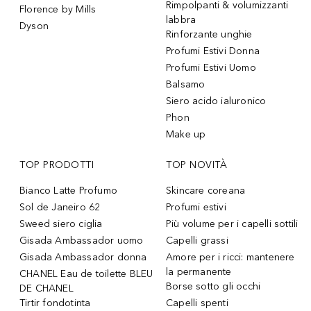
Rimpolpanti & volumizzanti
Florence by Mills
labbra
Dyson
Rinforzante unghie
Profumi Estivi Donna
Profumi Estivi Uomo
Balsamo
Siero acido ialuronico
Phon
Make up
TOP PRODOTTI
TOP NOVITÀ
Bianco Latte Profumo
Skincare coreana
Sol de Janeiro 62
Profumi estivi
Sweed siero ciglia
Più volume per i capelli sottili
Gisada Ambassador uomo
Capelli grassi
Gisada Ambassador donna
Amore per i ricci: mantenere
la permanente
CHANEL Eau de toilette BLEU
Borse sotto gli occhi
DE CHANEL
Tirtir fondotinta
Capelli spenti