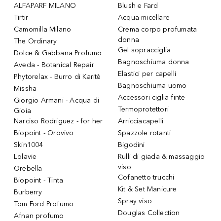
ALFAPARF MILANO
Blush e Fard
Tirtir
Acqua micellare
Camomilla Milano
Crema corpo profumata
donna
The Ordinary
Gel sopracciglia
Dolce & Gabbana Profumo
Bagnoschiuma donna
Aveda - Botanical Repair
Elastici per capelli
Phytorelax - Burro di Karitè
Bagnoschiuma uomo
Missha
Accessori ciglia finte
Giorgio Armani - Acqua di
Termoprotettori
Gioia
Narciso Rodriguez - for her
Arricciacapelli
Biopoint - Orovivo
Spazzole rotanti
Skin1004
Bigodini
Lolavie
Rulli di giada & massaggio
viso
Orebella
Cofanetto trucchi
Biopoint - Tinta
Kit & Set Manicure
Burberry
Spray viso
Tom Ford Profumo
Douglas Collection
Afnan profumo