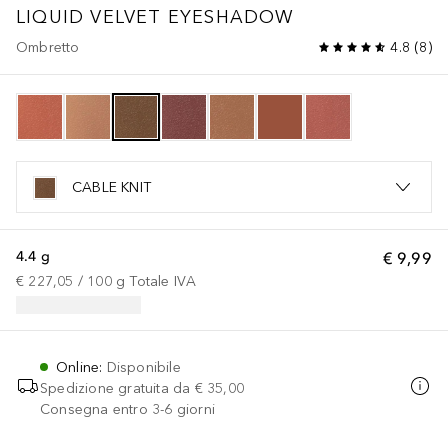
LIQUID VELVET EYESHADOW
Ombretto
4.8
(
8
)
CABLE KNIT
4.4 g
€ 9,99
€ 227,05
 / 
100
g
Totale IVA
Online
:
Disponibile
Spedizione gratuita da
€ 35,00
Consegna entro 3-6 giorni