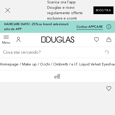
Scarica ora l'app
[navigation.slideout.screenreader]
Douglas e ricevi
MOSTRA
regolarmente offerte
esclusive e sconti
HAIRCARE DAYS! -25% su brand selezionati
Codice:
APPCARE
solo da APP
A Douglas Home
Alla Mia Li
Apri menu
Al Mio Account
Al 
Menu
Torna indietro
Esegui ricerca
Homepage
Make up
Occhi
Ombretti
e.l.f. Liquid Velvet Eyesh