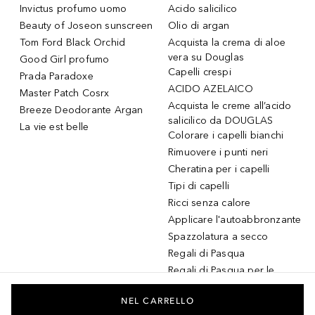
Invictus profumo uomo
Acido salicilico
Beauty of Joseon sunscreen
Olio di argan
Tom Ford Black Orchid
Acquista la crema di aloe
vera su Douglas
Good Girl profumo
Capelli crespi
Prada Paradoxe
ACIDO AZELAICO
Master Patch Cosrx
Acquista le creme all’acido
Breeze Deodorante Argan
salicilico da DOUGLAS
La vie est belle
Colorare i capelli bianchi
Rimuovere i punti neri
Cheratina per i capelli
Tipi di capelli
Ricci senza calore
Applicare l'autoabbronzante
Spazzolatura a secco
Regali di Pasqua
Regali di Pasqua per le
donne
Regali di Pasqua per gli
NEL CARRELLO
uomini