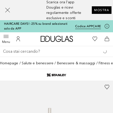
Scarica ora l'app
[navigation.slideout.screenreader]
Douglas e ricevi
MOSTRA
regolarmente offerte
esclusive e sconti
HAIRCARE DAYS! -25% su brand selezionati
Codice:
APPCARE
solo da APP
A Douglas Home
Alla Mia Li
Apri menu
Al Mio Account
Al 
Menu
Torna indietro
Esegui ricerca
Homepage
Salute e benessere
Benessere & massaggi
Fitness 