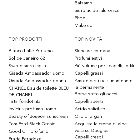
Balsamo
Siero acido ialuronico
Phon
Make up
TOP PRODOTTI
TOP NOVITÀ
Bianco Latte Profumo
Skincare coreana
Sol de Janeiro 62
Profumi estivi
Sweed siero ciglia
Più volume per i capelli sottili
Gisada Ambassador uomo
Capelli grassi
Gisada Ambassador donna
Amore per i ricci: mantenere
la permanente
CHANEL Eau de toilette BLEU
Borse sotto gli occhi
DE CHANEL
Tirtir fondotinta
Capelli spenti
Invictus profumo uomo
Acido salicilico
Beauty of Joseon sunscreen
Olio di argan
Tom Ford Black Orchid
Acquista la crema di aloe
vera su Douglas
Good Girl profumo
Capelli crespi
Prada Paradoxe