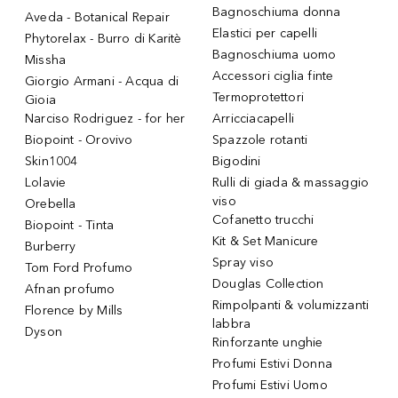
Bagnoschiuma donna
Aveda - Botanical Repair
Elastici per capelli
Phytorelax - Burro di Karitè
Bagnoschiuma uomo
Missha
Accessori ciglia finte
Giorgio Armani - Acqua di
Termoprotettori
Gioia
Narciso Rodriguez - for her
Arricciacapelli
Biopoint - Orovivo
Spazzole rotanti
Skin1004
Bigodini
Lolavie
Rulli di giada & massaggio
viso
Orebella
Cofanetto trucchi
Biopoint - Tinta
Kit & Set Manicure
Burberry
Spray viso
Tom Ford Profumo
Douglas Collection
Afnan profumo
Rimpolpanti & volumizzanti
Florence by Mills
labbra
Dyson
Rinforzante unghie
Profumi Estivi Donna
Profumi Estivi Uomo