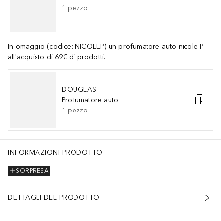
1
pezzo
In omaggio (codice: NICOLEP) un profumatore auto nicole P
all'acquisto di 69€ di prodotti.
DOUGLAS
Profumatore auto
1
pezzo
45410), Red 30 Lake (Ci 73360), Red 33 Lake (Ci 17200), Red 36 Lake
INFORMAZIONI PRODOTTO
SORPRESA
DETTAGLI DEL PRODOTTO