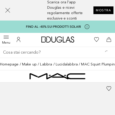
Scarica ora l'app
[navigation.slideout.screenreader]
Douglas e ricevi
MOSTRA
regolarmente offerte
esclusive e sconti
FINO AL -40% SUI PRODOTTI SOLARI
A Douglas Home
Alla Mia Li
Apri menu
Al Mio Account
Al 
Menu
Torna indietro
Esegui ricerca
Homepage
Make up
Labbra
Lucidalabbra
MAC Squirt Plumpi