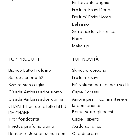
Rinforzante unghie
Profumi Estivi Donna
Profumi Estivi Uomo
Balsamo
Siero acido ialuronico
Phon
Make up
TOP PRODOTTI
TOP NOVITÀ
Bianco Latte Profumo
Skincare coreana
Sol de Janeiro 62
Profumi estivi
Sweed siero ciglia
Più volume per i capelli sottili
Gisada Ambassador uomo
Capelli grassi
Gisada Ambassador donna
Amore per i ricci: mantenere
la permanente
CHANEL Eau de toilette BLEU
Borse sotto gli occhi
DE CHANEL
Tirtir fondotinta
Capelli spenti
Invictus profumo uomo
Acido salicilico
Beauty of Joseon sunscreen
Olio di argan