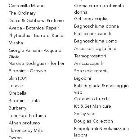
Camomilla Milano
Crema corpo profumata
donna
The Ordinary
Gel sopracciglia
Dolce & Gabbana Profumo
Bagnoschiuma donna
Aveda - Botanical Repair
Elastici per capelli
Phytorelax - Burro di Karitè
Bagnoschiuma uomo
Missha
Accessori ciglia finte
Giorgio Armani - Acqua di
Termoprotettori
Gioia
Narciso Rodriguez - for her
Arricciacapelli
Biopoint - Orovivo
Spazzole rotanti
Skin1004
Bigodini
Lolavie
Rulli di giada & massaggio
viso
Orebella
Cofanetto trucchi
Biopoint - Tinta
Kit & Set Manicure
Burberry
Spray viso
Tom Ford Profumo
Douglas Collection
Afnan profumo
Rimpolpanti & volumizzanti
Florence by Mills
labbra
Dyson