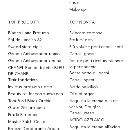
Phon
Make up
TOP PRODOTTI
TOP NOVITÀ
Bianco Latte Profumo
Skincare coreana
Sol de Janeiro 62
Profumi estivi
Sweed siero ciglia
Più volume per i capelli sottili
Gisada Ambassador uomo
Capelli grassi
Gisada Ambassador donna
Amore per i ricci: mantenere
la permanente
CHANEL Eau de toilette BLEU
Borse sotto gli occhi
DE CHANEL
Tirtir fondotinta
Capelli spenti
Invictus profumo uomo
Acido salicilico
Beauty of Joseon sunscreen
Olio di argan
Tom Ford Black Orchid
Acquista la crema di aloe
vera su Douglas
Good Girl profumo
Capelli crespi
Prada Paradoxe
ACIDO AZELAICO
Master Patch Cosrx
Acquista le creme all’acido
Breeze Deodorante Argan