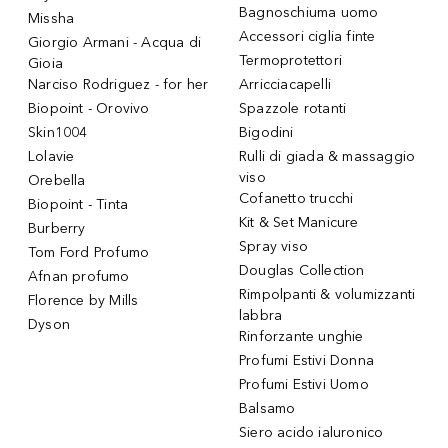
Bagnoschiuma uomo
Missha
Accessori ciglia finte
Giorgio Armani - Acqua di
Termoprotettori
Gioia
Narciso Rodriguez - for her
Arricciacapelli
Biopoint - Orovivo
Spazzole rotanti
Skin1004
Bigodini
Lolavie
Rulli di giada & massaggio
viso
Orebella
Cofanetto trucchi
Biopoint - Tinta
Kit & Set Manicure
Burberry
Spray viso
Tom Ford Profumo
Douglas Collection
Afnan profumo
Rimpolpanti & volumizzanti
Florence by Mills
labbra
Dyson
Rinforzante unghie
Profumi Estivi Donna
Profumi Estivi Uomo
Balsamo
Siero acido ialuronico