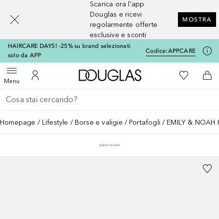
Scarica ora l'app
[navigation.slideout.screenreader]
Douglas e ricevi
MOSTRA
regolarmente offerte
esclusive e sconti
HAIRCARE DAYS! -25% su brand selezionati
Codice:
APPCARE
solo da APP
A Douglas Home
Alla Mia Li
Apri menu
Al Mio Account
Al 
Menu
Torna indietro
Esegui ricerca
Homepage
Lifestyle
Borse e valigie
Portafogli
EMILY & NOAH 