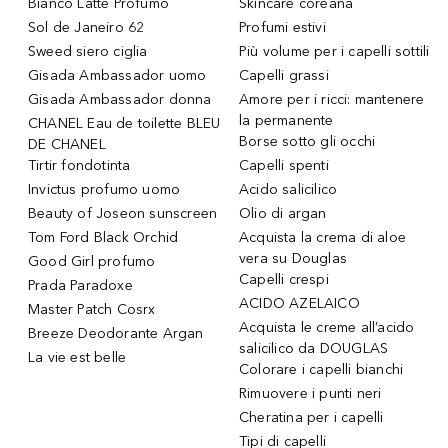
Bianco Latte Profumo
Skincare coreana
Sol de Janeiro 62
Profumi estivi
Sweed siero ciglia
Più volume per i capelli sottili
Gisada Ambassador uomo
Capelli grassi
Gisada Ambassador donna
Amore per i ricci: mantenere
la permanente
CHANEL Eau de toilette BLEU
Borse sotto gli occhi
DE CHANEL
Tirtir fondotinta
Capelli spenti
Invictus profumo uomo
Acido salicilico
Beauty of Joseon sunscreen
Olio di argan
Tom Ford Black Orchid
Acquista la crema di aloe
vera su Douglas
Good Girl profumo
Capelli crespi
Prada Paradoxe
ACIDO AZELAICO
Master Patch Cosrx
Acquista le creme all’acido
Breeze Deodorante Argan
salicilico da DOUGLAS
La vie est belle
Colorare i capelli bianchi
Rimuovere i punti neri
Cheratina per i capelli
Tipi di capelli