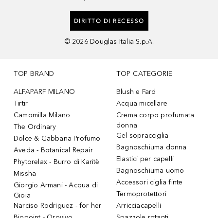
DIRITTO DI RECESSO
©
2026
Douglas Italia S.p.A.
TOP BRAND
TOP CATEGORIE
ALFAPARF MILANO
Blush e Fard
Tirtir
Acqua micellare
Camomilla Milano
Crema corpo profumata
donna
The Ordinary
Gel sopracciglia
Dolce & Gabbana Profumo
Bagnoschiuma donna
Aveda - Botanical Repair
Elastici per capelli
Phytorelax - Burro di Karitè
Bagnoschiuma uomo
Missha
Accessori ciglia finte
Giorgio Armani - Acqua di
Termoprotettori
Gioia
Narciso Rodriguez - for her
Arricciacapelli
Biopoint - Orovivo
Spazzole rotanti