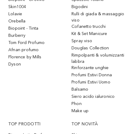
Skin1004
Bigodini
Lolavie
Rulli di giada & massaggio
viso
Orebella
Cofanetto trucchi
Biopoint - Tinta
Kit & Set Manicure
Burberry
Spray viso
Tom Ford Profumo
Douglas Collection
Afnan profumo
Rimpolpanti & volumizzanti
Florence by Mills
labbra
Dyson
Rinforzante unghie
Profumi Estivi Donna
Profumi Estivi Uomo
Balsamo
Siero acido ialuronico
Phon
Make up
TOP PRODOTTI
TOP NOVITÀ