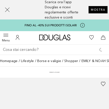
Scarica ora l'app
[navigation.slideout.screenreader]
Douglas e ricevi
MOSTRA
regolarmente offerte
esclusive e sconti
FINO AL -40% SUI PRODOTTI SOLARI
A Douglas Home
Alla Mia Li
Apri menu
Al Mio Account
Al 
Menu
Torna indietro
Esegui ricerca
Homepage
Lifestyle
Borse e valigie
Shopper
EMILY & NOAH S