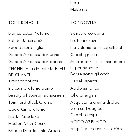
Phon
Make up
TOP PRODOTTI
TOP NOVITÀ
Bianco Latte Profumo
Skincare coreana
Sol de Janeiro 62
Profumi estivi
Sweed siero ciglia
Più volume per i capelli sottili
Gisada Ambassador uomo
Capelli grassi
Gisada Ambassador donna
Amore per i ricci: mantenere
la permanente
CHANEL Eau de toilette BLEU
Borse sotto gli occhi
DE CHANEL
Tirtir fondotinta
Capelli spenti
Invictus profumo uomo
Acido salicilico
Beauty of Joseon sunscreen
Olio di argan
Tom Ford Black Orchid
Acquista la crema di aloe
vera su Douglas
Good Girl profumo
Capelli crespi
Prada Paradoxe
ACIDO AZELAICO
Master Patch Cosrx
Acquista le creme all’acido
Breeze Deodorante Argan