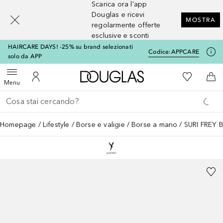
Scarica ora l'app
[navigation.slideout.screenreader]
Douglas e ricevi
MOSTRA
regolarmente offerte
esclusive e sconti
HAIRCARE DAYS! -25% su brand selezionati
Codice:
APPCARE
solo da APP
A Douglas Home
Alla Mia Li
Apri menu
Al Mio Account
Al 
Menu
Torna indietro
Esegui ricerca
Homepage
Lifestyle
Borse e valigie
Borse a mano
SURI FREY B