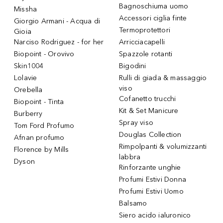
Bagnoschiuma uomo
Missha
Accessori ciglia finte
Giorgio Armani - Acqua di
Termoprotettori
Gioia
Narciso Rodriguez - for her
Arricciacapelli
Biopoint - Orovivo
Spazzole rotanti
Skin1004
Bigodini
Lolavie
Rulli di giada & massaggio
viso
Orebella
Cofanetto trucchi
Biopoint - Tinta
Kit & Set Manicure
Burberry
Spray viso
Tom Ford Profumo
Douglas Collection
Afnan profumo
Rimpolpanti & volumizzanti
Florence by Mills
labbra
Dyson
Rinforzante unghie
Profumi Estivi Donna
Profumi Estivi Uomo
Balsamo
Siero acido ialuronico