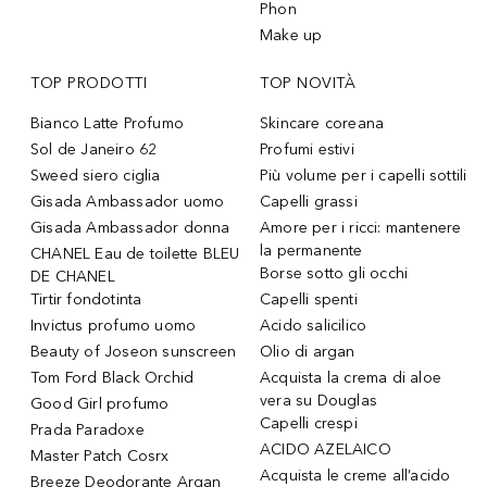
Phon
Make up
TOP PRODOTTI
TOP NOVITÀ
Bianco Latte Profumo
Skincare coreana
Sol de Janeiro 62
Profumi estivi
Sweed siero ciglia
Più volume per i capelli sottili
Gisada Ambassador uomo
Capelli grassi
Gisada Ambassador donna
Amore per i ricci: mantenere
la permanente
CHANEL Eau de toilette BLEU
Borse sotto gli occhi
DE CHANEL
Tirtir fondotinta
Capelli spenti
Invictus profumo uomo
Acido salicilico
Beauty of Joseon sunscreen
Olio di argan
Tom Ford Black Orchid
Acquista la crema di aloe
vera su Douglas
Good Girl profumo
Capelli crespi
Prada Paradoxe
ACIDO AZELAICO
Master Patch Cosrx
Acquista le creme all’acido
Breeze Deodorante Argan