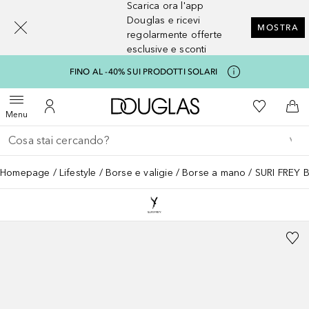
Scarica ora l'app
[navigation.slideout.screenreader]
Douglas e ricevi
MOSTRA
regolarmente offerte
esclusive e sconti
FINO AL -40% SUI PRODOTTI SOLARI
A Douglas Home
Alla Mia Li
Apri menu
Al Mio Account
Al 
Menu
Torna indietro
Esegui ricerca
Homepage
Lifestyle
Borse e valigie
Borse a mano
SURI FREY B