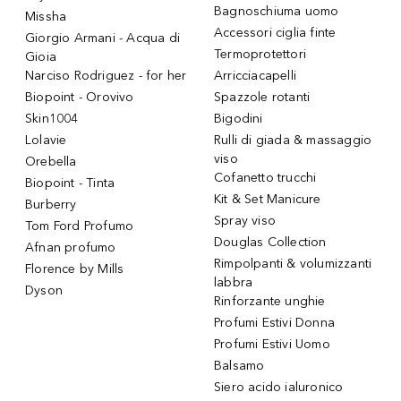
Bagnoschiuma uomo
Missha
Accessori ciglia finte
Giorgio Armani - Acqua di
Termoprotettori
Gioia
Narciso Rodriguez - for her
Arricciacapelli
Biopoint - Orovivo
Spazzole rotanti
Skin1004
Bigodini
Lolavie
Rulli di giada & massaggio
viso
Orebella
Cofanetto trucchi
Biopoint - Tinta
Kit & Set Manicure
Burberry
Spray viso
Tom Ford Profumo
Douglas Collection
Afnan profumo
Rimpolpanti & volumizzanti
Florence by Mills
labbra
Dyson
Rinforzante unghie
Profumi Estivi Donna
Profumi Estivi Uomo
Balsamo
Siero acido ialuronico