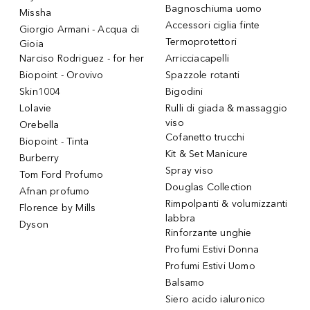
Bagnoschiuma uomo
Missha
Accessori ciglia finte
Giorgio Armani - Acqua di
Termoprotettori
Gioia
Narciso Rodriguez - for her
Arricciacapelli
Biopoint - Orovivo
Spazzole rotanti
Skin1004
Bigodini
Lolavie
Rulli di giada & massaggio
viso
Orebella
Cofanetto trucchi
Biopoint - Tinta
Kit & Set Manicure
Burberry
Spray viso
Tom Ford Profumo
Douglas Collection
Afnan profumo
Rimpolpanti & volumizzanti
Florence by Mills
labbra
Dyson
Rinforzante unghie
Profumi Estivi Donna
Profumi Estivi Uomo
Balsamo
Siero acido ialuronico