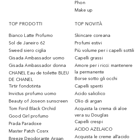
Phon
Make up
TOP PRODOTTI
TOP NOVITÀ
Bianco Latte Profumo
Skincare coreana
Sol de Janeiro 62
Profumi estivi
Sweed siero ciglia
Più volume per i capelli sottili
Gisada Ambassador uomo
Capelli grassi
Gisada Ambassador donna
Amore per i ricci: mantenere
la permanente
CHANEL Eau de toilette BLEU
Borse sotto gli occhi
DE CHANEL
Tirtir fondotinta
Capelli spenti
Invictus profumo uomo
Acido salicilico
Beauty of Joseon sunscreen
Olio di argan
Tom Ford Black Orchid
Acquista la crema di aloe
vera su Douglas
Good Girl profumo
Capelli crespi
Prada Paradoxe
ACIDO AZELAICO
Master Patch Cosrx
Acquista le creme all’acido
Breeze Deodorante Argan