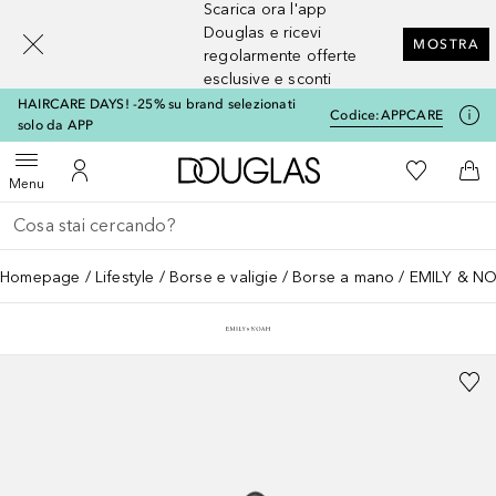
Scarica ora l'app
[navigation.slideout.screenreader]
Douglas e ricevi
MOSTRA
regolarmente offerte
esclusive e sconti
HAIRCARE DAYS! -25% su brand selezionati
Codice:
APPCARE
solo da APP
A Douglas Home
Alla Mia Li
Apri menu
Al Mio Account
Al 
Menu
Torna indietro
Esegui ricerca
Homepage
Lifestyle
Borse e valigie
Borse a mano
EMILY & NO