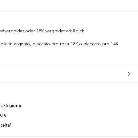
osévergoldet oder 18K vergoldet erhältlich
dabile in argento, placcato oro rosa 18K o placcato oro 14K
3/6 giorni
00 €
celta¹