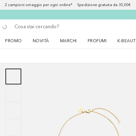
2 campioni omaggio per ogni ordine* Spedizione gratuita da 35,00€
Torna indietro
Esegui ricerca
PROMO
NOVITÀ
MARCHI
PROFUMI
K-BEAUT
Apri il menu PROMO
Apri il menu NOVITÀ
Apri il menu MARCHI
Apri il menu Profumi
Apri il 