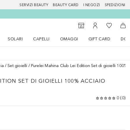
SERVIZI BEAUTY
BEAUTY CARD
I NEGOZI
SPEDIZIONI
Alla Mia Li
Storefinder
Al Mio Account
Al 
SOLARI
CAPELLI
OMAGGI
GIFT CARD
DOU
nu Make up
Apri il menu SOLARI
Apri il menu Capelli
Apri il menu OMAGGI
ria
Set gioielli
Purelei Mahina Club Lei Edition Set di gioielli 100% 
ITION SET DI GIOIELLI 100% ACCIAIO
0
(
0
)