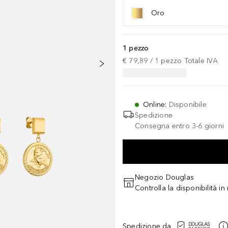
Oro
1 pezzo
€ 79,89
 / 
1
pezzo
Totale IVA
Online
:
Disponibile
Spedizione
Consegna entro 3-6 giorni
Negozio Douglas
Controlla la disponibilità i
Spedizione da