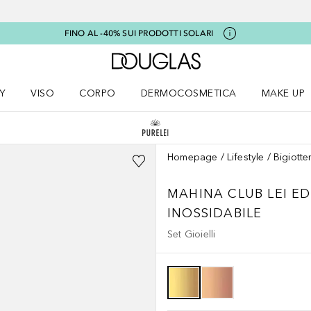
FINO AL -40% SUI PRODOTTI SOLARI
A Douglas Home
Y
VISO
CORPO
DERMOCOSMETICA
MAKE UP
menu K-BEAUTY
Apri il menu Viso
Apri il menu Corpo
Apri il menu DERMOCOSMETICA
Apri il me
Homepage
Lifestyle
Bigiotte
MAHINA CLUB LEI ED
INOSSIDABILE
Set Gioielli