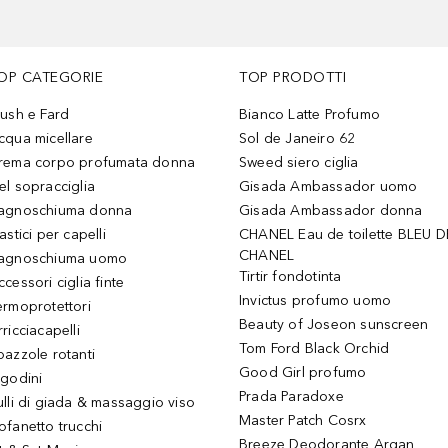
OP CATEGORIE
TOP PRODOTTI
lush e Fard
Bianco Latte Profumo
cqua micellare
Sol de Janeiro 62
rema corpo profumata donna
Sweed siero ciglia
el sopracciglia
Gisada Ambassador uomo
agnoschiuma donna
Gisada Ambassador donna
astici per capelli
CHANEL Eau de toilette BLEU D
CHANEL
agnoschiuma uomo
Tirtir fondotinta
ccessori ciglia finte
Invictus profumo uomo
ermoprotettori
Beauty of Joseon sunscreen
ricciacapelli
Tom Ford Black Orchid
pazzole rotanti
Good Girl profumo
igodini
Prada Paradoxe
ulli di giada & massaggio viso
Master Patch Cosrx
ofanetto trucchi
Breeze Deodorante Argan