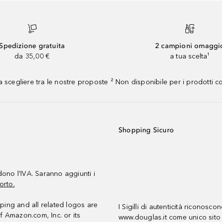
Spedizione gratuita
2 campioni omaggi
da 35,00 €
a tua scelta¹
 scegliere tra le nostre proposte ² Non disponibile per i prodotti 
Shopping Sicuro
udono l’IVA. Saranno aggiunti i
orto.
ing and all related logos are
I Sigilli di autenticità riconosco
f Amazon.com, Inc. or its
www.douglas.it come unico sito 