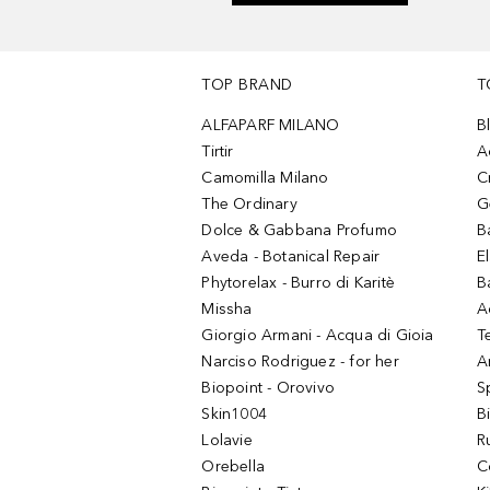
TOP BRAND
T
ALFAPARF MILANO
B
Tirtir
A
Camomilla Milano
C
The Ordinary
G
Dolce & Gabbana Profumo
B
Aveda - Botanical Repair
El
Phytorelax - Burro di Karitè
B
Missha
A
Giorgio Armani - Acqua di Gioia
T
Narciso Rodriguez - for her
Ar
Biopoint - Orovivo
S
Skin1004
B
Lolavie
R
Orebella
C