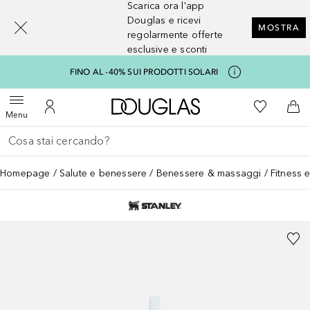
Scarica ora l'app
[navigation.slideout.screenreader]
Douglas e ricevi
MOSTRA
regolarmente offerte
esclusive e sconti
FINO AL -40% SUI PRODOTTI SOLARI
A Douglas Home
Alla Mia Li
Apri menu
Al Mio Account
Al 
Menu
Torna indietro
Esegui ricerca
Homepage
Salute e benessere
Benessere & massaggi
Fitness 