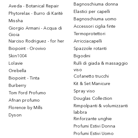
Bagnoschiuma donna
Aveda - Botanical Repair
Elastici per capelli
Phytorelax - Burro di Karitè
Bagnoschiuma uomo
Missha
Accessori ciglia finte
Giorgio Armani - Acqua di
Termoprotettori
Gioia
Narciso Rodriguez - for her
Arricciacapelli
Biopoint - Orovivo
Spazzole rotanti
Skin1004
Bigodini
Lolavie
Rulli di giada & massaggio
viso
Orebella
Cofanetto trucchi
Biopoint - Tinta
Kit & Set Manicure
Burberry
Spray viso
Tom Ford Profumo
Douglas Collection
Afnan profumo
Rimpolpanti & volumizzanti
Florence by Mills
labbra
Dyson
Rinforzante unghie
Profumi Estivi Donna
Profumi Estivi Uomo