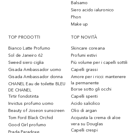
Balsamo
Siero acido ialuronico
Phon
Make up
TOP PRODOTTI
TOP NOVITÀ
Bianco Latte Profumo
Skincare coreana
Sol de Janeiro 62
Profumi estivi
Sweed siero ciglia
Più volume per i capelli sottili
Gisada Ambassador uomo
Capelli grassi
Gisada Ambassador donna
Amore per i ricci: mantenere
la permanente
CHANEL Eau de toilette BLEU
Borse sotto gli occhi
DE CHANEL
Tirtir fondotinta
Capelli spenti
Invictus profumo uomo
Acido salicilico
Beauty of Joseon sunscreen
Olio di argan
Tom Ford Black Orchid
Acquista la crema di aloe
vera su Douglas
Good Girl profumo
Capelli crespi
Prada Paradoxe