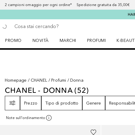
2 campioni omaggio per ogni ordine* Spedizione gratuita da 35,00€
HAI
Torna indietro
Esegui ricerca
PROMO
NOVITÀ
MARCHI
PROFUMI
K-BEAUT
Apri il menu PROMO
Apri il menu NOVITÀ
Apri il menu MARCHI
Apri il menu Profumi
Apri il 
Homepage
CHANEL
Profumi
Donna
CHANEL - DONNA
(
52
)
CHANEL - DONNA
52
RISULTATI
Filtri
Prezzo
Tipo di prodotto
Genere
Responsabili
Note sull'ordinamento