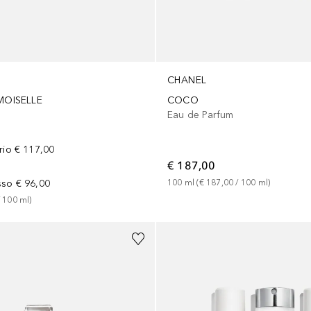
CHANEL
OISELLE
COCO
Eau de Parfum
rio
€ 117,00
€ 187,00
sso
€ 96,00
100
ml
 (
€ 187,00
 / 
100
ml
)
 
100
ml
)