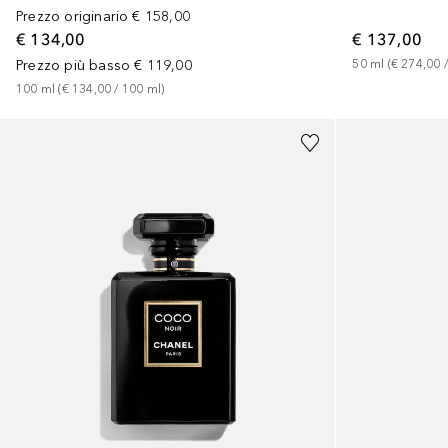
Prezzo originario
€ 158,00
€ 134,00
€ 137,00
Prezzo più basso
€ 119,00
50
ml
 (
€ 274,00
 /
100
ml
 (
€ 134,00
 / 
100
ml
)