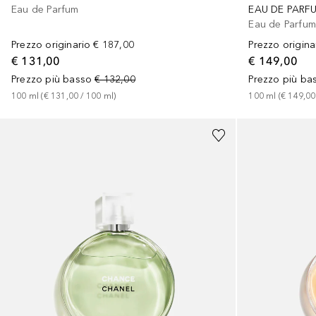
Eau de Parfum
EAU DE PARF
Eau de Parfu
Prezzo originario
€ 187,00
Prezzo origina
€ 131,00
€ 149,00
Prezzo più basso
€ 132,00
Prezzo più ba
100
ml
 (
€ 131,00
 / 
100
ml
)
100
ml
 (
€ 149,00