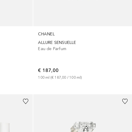
CHANEL
ALLURE SENSUELLE
Eau de Parfum
€ 187,00
100
ml
 (
€ 187,00
 / 
100
ml
)