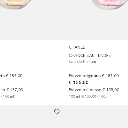
CHANEL
CHANCE EAU TENDRE
m
Eau de Parfum
rio
€ 187,00
Prezzo originario
€ 187,00
€ 155,00
sso
€ 137,00
Prezzo più basso
€ 155,00
 / 
100
ml
)
100
ml
 (
€ 155,00
 / 
100
ml
)