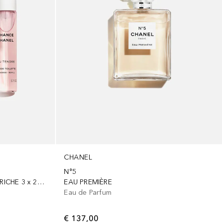
CHANEL
N°5
TWIST AND SPRAY SET DI RICARICHE 3 x 20 ml – EAU DE TOILETTE
EAU PREMIÈRE
Eau de Parfum
€ 137,00