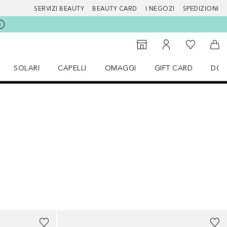
SERVIZI BEAUTY
BEAUTY CARD
I NEGOZI
SPEDIZIONI
Alla Mia Li
Storefinder
Al Mio Account
Al 
SOLARI
CAPELLI
OMAGGI
GIFT CARD
DOU
nu Make up
Apri il menu SOLARI
Apri il menu Capelli
Apri il menu OMAGGI