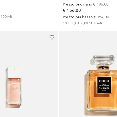
Prezzo originario
€ 196,00
€ 156,00
 
100
ml
)
Prezzo più basso
€ 154,00
100
ml
 (
€ 156,00
 / 
100
ml
)