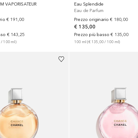
UM VAPORISATEUR
Eau Splendide
m
Eau de Parfum
rio
€ 191,00
Prezzo originario
€ 180,00
€ 135,00
sso
€ 143,25
Prezzo più basso
€ 135,00
 / 
100
ml
)
100
ml
 (
€ 135,00
 / 
100
ml
)