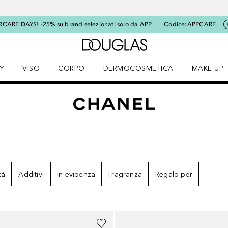
RCARE DAYS! -25% su brand selezionati solo da APP
Codice:
APPCARE
A Douglas Home
Y
VISO
CORPO
DERMOCOSMETICA
MAKE UP
menu K-BEAUTY
Apri il menu Viso
Apri il menu Corpo
Apri il menu DERMOCOSMETICA
Apri il me
tà
Additivi
In evidenza
Fragranza
Regalo per