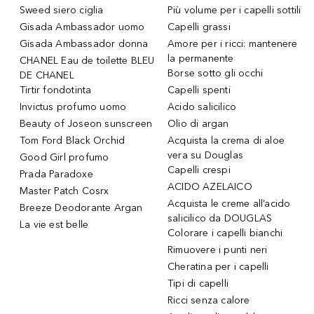
Sweed siero ciglia
Più volume per i capelli sottili
Gisada Ambassador uomo
Capelli grassi
Gisada Ambassador donna
Amore per i ricci: mantenere
la permanente
CHANEL Eau de toilette BLEU
Borse sotto gli occhi
DE CHANEL
Tirtir fondotinta
Capelli spenti
Invictus profumo uomo
Acido salicilico
Beauty of Joseon sunscreen
Olio di argan
Tom Ford Black Orchid
Acquista la crema di aloe
vera su Douglas
Good Girl profumo
Capelli crespi
Prada Paradoxe
ACIDO AZELAICO
Master Patch Cosrx
Acquista le creme all’acido
Breeze Deodorante Argan
salicilico da DOUGLAS
La vie est belle
Colorare i capelli bianchi
Rimuovere i punti neri
Cheratina per i capelli
Tipi di capelli
Ricci senza calore