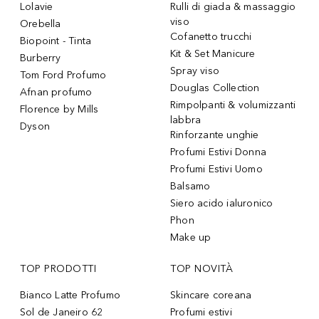
Lolavie
Rulli di giada & massaggio
viso
Orebella
Cofanetto trucchi
Biopoint - Tinta
Kit & Set Manicure
Burberry
Spray viso
Tom Ford Profumo
Douglas Collection
Afnan profumo
Rimpolpanti & volumizzanti
Florence by Mills
labbra
Dyson
Rinforzante unghie
Profumi Estivi Donna
Profumi Estivi Uomo
Balsamo
Siero acido ialuronico
Phon
Make up
TOP PRODOTTI
TOP NOVITÀ
Bianco Latte Profumo
Skincare coreana
Sol de Janeiro 62
Profumi estivi