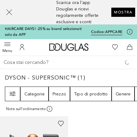
Scarica ora l'app
[navigation.slideout.screenreader]
Douglas e ricevi
MOSTRA
regolarmente offerte
esclusive e sconti
HAIRCARE DAYS! -25% su brand selezionati
Codice:
APPCARE
solo da APP
A Douglas Home
Alla Mia Li
Apri menu
Al Mio Account
Al 
Menu
Torna indietro
Esegui ricerca
DYSON - SUPERSONIC™
1
RISULTATI
DYSON - SUPERSONIC™
(
1
)
Filtri
Categorie
Prezzo
Tipo di prodotto
Genere
Note sull'ordinamento