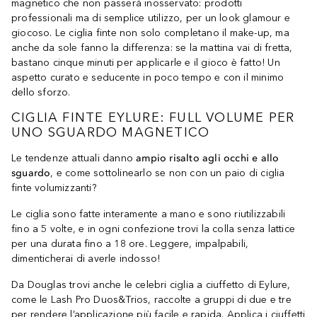
magnetico che non passerà inosservato: prodotti
professionali ma di semplice utilizzo, per un look glamour e
giocoso. Le ciglia finte non solo completano il make-up, ma
anche da sole fanno la differenza: se la mattina vai di fretta,
bastano cinque minuti per applicarle e il gioco è fatto! Un
aspetto curato e seducente in poco tempo e con il minimo
dello sforzo.
CIGLIA FINTE EYLURE: FULL VOLUME PER
UNO SGUARDO MAGNETICO
Le tendenze attuali danno
ampio risalto agli occhi e allo
sguardo
, e come sottolinearlo se non con un paio di ciglia
finte volumizzanti?
Le ciglia sono fatte interamente a mano e sono riutilizzabili
fino a 5 volte, e in ogni confezione trovi la colla senza lattice
per una durata fino a 18 ore. Leggere, impalpabili,
dimenticherai di averle indosso!
Da Douglas trovi anche le celebri ciglia a ciuffetto di Eylure,
come le Lash Pro Duos&Trios, raccolte a gruppi di due e tre
per rendere l’applicazione più facile e rapida. Applica i ciuffetti