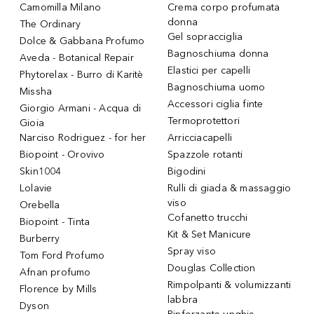
Camomilla Milano
Crema corpo profumata
donna
The Ordinary
Gel sopracciglia
Dolce & Gabbana Profumo
Bagnoschiuma donna
Aveda - Botanical Repair
Elastici per capelli
Phytorelax - Burro di Karitè
Bagnoschiuma uomo
Missha
Accessori ciglia finte
Giorgio Armani - Acqua di
Termoprotettori
Gioia
Narciso Rodriguez - for her
Arricciacapelli
Biopoint - Orovivo
Spazzole rotanti
Skin1004
Bigodini
Lolavie
Rulli di giada & massaggio
viso
Orebella
Cofanetto trucchi
Biopoint - Tinta
Kit & Set Manicure
Burberry
Spray viso
Tom Ford Profumo
Douglas Collection
Afnan profumo
Rimpolpanti & volumizzanti
Florence by Mills
labbra
Dyson