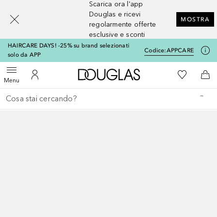
Scarica ora l'app
[navigation.slideout.screenreader]
Douglas e ricevi
MOSTRA
regolarmente offerte
esclusive e sconti
HAIRCARE DAYS! -25% su brand selezionati
Codice:
APPCARE
solo da APP
A Douglas Home
Alla Mia Li
Apri menu
Al Mio Account
Al 
Menu
Torna indietro
Esegui ricerca