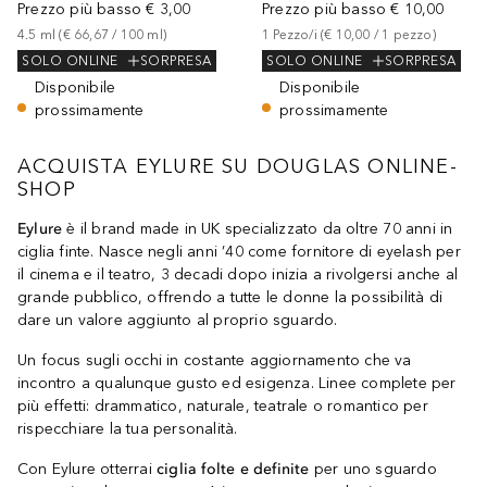
Prezzo più basso
€ 3,00
Prezzo più basso
€ 10,00
4.5
ml
 (
€ 66,67
 / 
100
ml
)
1
Pezzo/i
 (
€ 10,00
 / 
1
pezzo
)
SOLO ONLINE
SORPRESA
SOLO ONLINE
SORPRESA
Disponibile
Disponibile
prossimamente
prossimamente
ACQUISTA EYLURE SU DOUGLAS ONLINE-
SHOP
Eylure
è il brand made in UK specializzato da oltre 70 anni in
ciglia finte. Nasce negli anni ’40 come fornitore di eyelash per
il cinema e il teatro, 3 decadi dopo inizia a rivolgersi anche al
grande pubblico, offrendo a tutte le donne la possibilità di
dare un valore aggiunto al proprio sguardo.
Un focus sugli occhi in costante aggiornamento che va
incontro a qualunque gusto ed esigenza. Linee complete per
più effetti: drammatico, naturale, teatrale o romantico per
rispecchiare la tua personalità.
Con Eylure otterrai
ciglia folte e definite
per uno sguardo