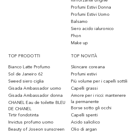
Rinforzante unghie
Profumi Estivi Donna
Profumi Estivi Uomo
Balsamo
Siero acido ialuronico
Phon
Make up
TOP PRODOTTI
TOP NOVITÀ
Bianco Latte Profumo
Skincare coreana
Sol de Janeiro 62
Profumi estivi
Sweed siero ciglia
Più volume per i capelli sottili
Gisada Ambassador uomo
Capelli grassi
Gisada Ambassador donna
Amore per i ricci: mantenere
la permanente
CHANEL Eau de toilette BLEU
Borse sotto gli occhi
DE CHANEL
Tirtir fondotinta
Capelli spenti
Invictus profumo uomo
Acido salicilico
Beauty of Joseon sunscreen
Olio di argan