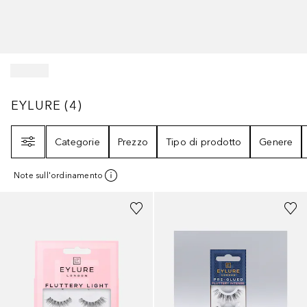
EYLURE
4
RISULTATI
EYLURE
(
4
)
Filtri
Categorie
Prezzo
Tipo di prodotto
Genere
Note sull'ordinamento