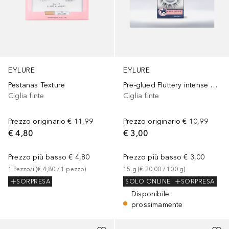
EYLURE
EYLURE
Pre-glued Fluttery intense nr. 141
Pestanas Texture
Ciglia finte
Ciglia finte
Prezzo originario
€ 10,99
Prezzo originario
€ 11,99
€ 3,00
€ 4,80
Prezzo più basso
€ 3,00
Prezzo più basso
€ 4,80
15
g
 (
€ 20,00
 / 
100
g
)
1
Pezzo/i
 (
€ 4,80
 / 
1
pezzo
)
SOLO ONLINE
SORPRESA
SORPRESA
Disponibile
prossimamente