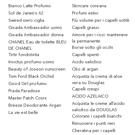
Bianco Latte Profumo
Skincare coreana
Sol de Janeiro 62
Profumi estivi
Sweed siero ciglia
Più volume per i capelli sottili
Gisada Ambassador uomo
Capelli grassi
Gisada Ambassador donna
Amore per i ricci: mantenere
la permanente
CHANEL Eau de toilette BLEU
Borse sotto gli occhi
DE CHANEL
Tirtir fondotinta
Capelli spenti
Invictus profumo uomo
Acido salicilico
Beauty of Joseon sunscreen
Olio di argan
Tom Ford Black Orchid
Acquista la crema di aloe
vera su Douglas
Good Girl profumo
Capelli crespi
Prada Paradoxe
ACIDO AZELAICO
Master Patch Cosrx
Acquista le creme all’acido
Breeze Deodorante Argan
salicilico da DOUGLAS
La vie est belle
Colorare i capelli bianchi
Rimuovere i punti neri
Cheratina per i capelli