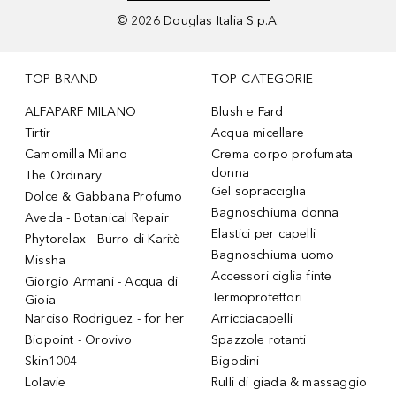
©
2026
Douglas Italia S.p.A.
TOP BRAND
TOP CATEGORIE
ALFAPARF MILANO
Blush e Fard
Tirtir
Acqua micellare
Camomilla Milano
Crema corpo profumata
donna
The Ordinary
Gel sopracciglia
Dolce & Gabbana Profumo
Bagnoschiuma donna
Aveda - Botanical Repair
Elastici per capelli
Phytorelax - Burro di Karitè
Bagnoschiuma uomo
Missha
Accessori ciglia finte
Giorgio Armani - Acqua di
Termoprotettori
Gioia
Narciso Rodriguez - for her
Arricciacapelli
Biopoint - Orovivo
Spazzole rotanti
Skin1004
Bigodini
Lolavie
Rulli di giada & massaggio