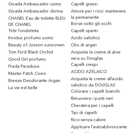
Gisada Ambassador uomo
Capelli grassi
Gisada Ambassador donna
Amore per i ricci: mantenere
la permanente
CHANEL Eau de toilette BLEU
Borse sotto gli occhi
DE CHANEL
Tirtir fondotinta
Capelli spenti
Invictus profumo uomo
Acido salicilico
Beauty of Joseon sunscreen
Olio di argan
Tom Ford Black Orchid
Acquista la crema di aloe
vera su Douglas
Good Girl profumo
Capelli crespi
Prada Paradoxe
ACIDO AZELAICO
Master Patch Cosrx
Acquista le creme all’acido
Breeze Deodorante Argan
salicilico da DOUGLAS
La vie est belle
Colorare i capelli bianchi
Rimuovere i punti neri
Cheratina per i capelli
Tipi di capelli
Ricci senza calore
Applicare l'autoabbronzante