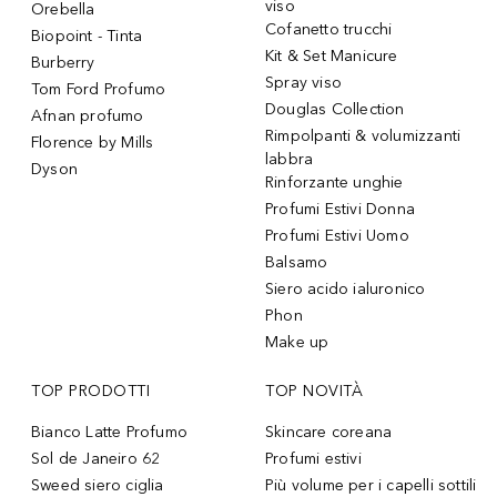
viso
Orebella
Cofanetto trucchi
Biopoint - Tinta
Kit & Set Manicure
Burberry
Spray viso
Tom Ford Profumo
Douglas Collection
Afnan profumo
Rimpolpanti & volumizzanti
Florence by Mills
labbra
Dyson
Rinforzante unghie
Profumi Estivi Donna
Profumi Estivi Uomo
Balsamo
Siero acido ialuronico
Phon
Make up
TOP PRODOTTI
TOP NOVITÀ
Bianco Latte Profumo
Skincare coreana
Sol de Janeiro 62
Profumi estivi
Sweed siero ciglia
Più volume per i capelli sottili