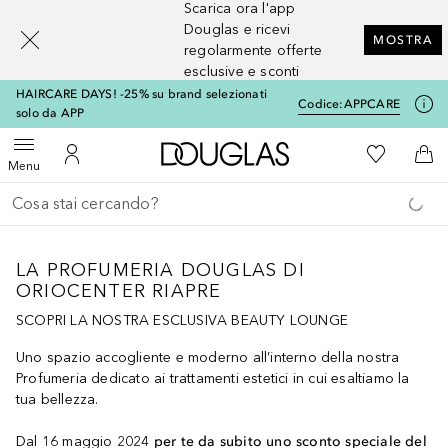
Scarica ora l'app
[navigation.slideout.screenreader]
Douglas e ricevi
MOSTRA
regolarmente offerte
esclusive e sconti
HAIRCARE DAYS! -25% su brand selezionati
Codice:
APPCARE
solo da APP
A Douglas Home
Alla Mia Li
Apri menu
Al Mio Account
Al 
Menu
Torna indietro
Esegui ricerca
LA PROFUMERIA DOUGLAS DI
ORIOCENTER RIAPRE
SCOPRI LA NOSTRA ESCLUSIVA BEAUTY LOUNGE
Uno spazio accogliente e moderno all’interno della nostra
Profumeria dedicato ai trattamenti estetici in cui esaltiamo la
tua bellezza.
Dal 16 maggio 2024
per te da subito uno sconto speciale del