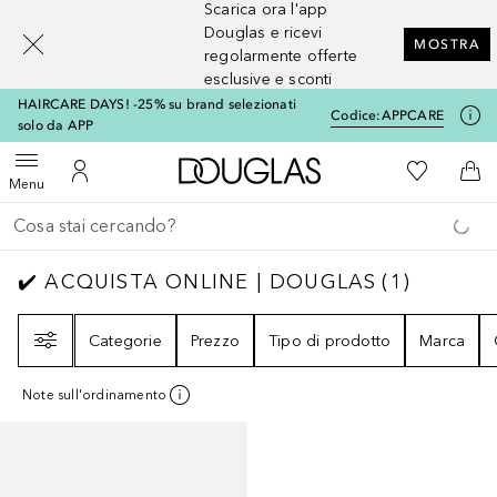
Scarica ora l'app
[navigation.slideout.screenreader]
Douglas e ricevi
MOSTRA
regolarmente offerte
esclusive e sconti
HAIRCARE DAYS! -25% su brand selezionati
Codice:
APPCARE
solo da APP
A Douglas Home
Alla Mia Li
Apri menu
Al Mio Account
Al 
Menu
Torna indietro
Esegui ricerca
✔️ ACQUISTA ONLINE | DOUGLAS
1
RISULTA
✔️ ACQUISTA ONLINE | DOUGLAS
(
1
)
Filtri
Categorie
Prezzo
Tipo di prodotto
Marca
Note sull'ordinamento