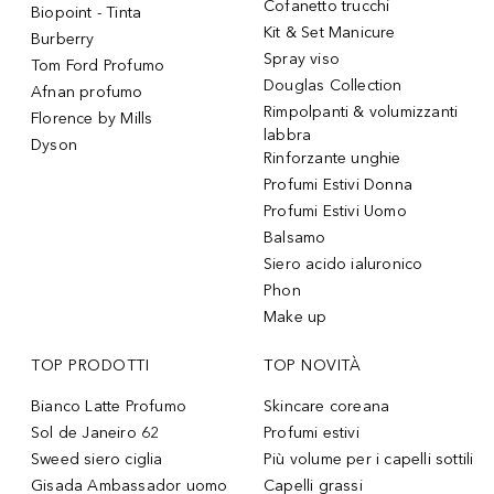
Cofanetto trucchi
Biopoint - Tinta
Kit & Set Manicure
Burberry
Spray viso
Tom Ford Profumo
Douglas Collection
Afnan profumo
Rimpolpanti & volumizzanti
Florence by Mills
labbra
Dyson
Rinforzante unghie
Profumi Estivi Donna
Profumi Estivi Uomo
Balsamo
Siero acido ialuronico
Phon
Make up
TOP PRODOTTI
TOP NOVITÀ
Bianco Latte Profumo
Skincare coreana
Sol de Janeiro 62
Profumi estivi
Sweed siero ciglia
Più volume per i capelli sottili
Gisada Ambassador uomo
Capelli grassi