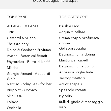
©
2026
Douglas Italia S.p.A.
TOP BRAND
TOP CATEGORIE
ALFAPARF MILANO
Blush e Fard
Tirtir
Acqua micellare
Camomilla Milano
Crema corpo profumata
donna
The Ordinary
Gel sopracciglia
Dolce & Gabbana Profumo
Bagnoschiuma donna
Aveda - Botanical Repair
Elastici per capelli
Phytorelax - Burro di Karitè
Bagnoschiuma uomo
Missha
Accessori ciglia finte
Giorgio Armani - Acqua di
Termoprotettori
Gioia
Narciso Rodriguez - for her
Arricciacapelli
Biopoint - Orovivo
Spazzole rotanti
Skin1004
Bigodini
Lolavie
Rulli di giada & massaggio
viso
Orebella