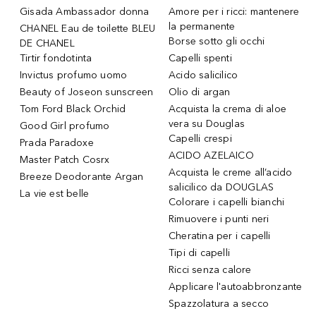
Gisada Ambassador donna
Amore per i ricci: mantenere
la permanente
CHANEL Eau de toilette BLEU
Borse sotto gli occhi
DE CHANEL
Tirtir fondotinta
Capelli spenti
Invictus profumo uomo
Acido salicilico
Beauty of Joseon sunscreen
Olio di argan
Tom Ford Black Orchid
Acquista la crema di aloe
vera su Douglas
Good Girl profumo
Capelli crespi
Prada Paradoxe
ACIDO AZELAICO
Master Patch Cosrx
Acquista le creme all’acido
Breeze Deodorante Argan
salicilico da DOUGLAS
La vie est belle
Colorare i capelli bianchi
Rimuovere i punti neri
Cheratina per i capelli
Tipi di capelli
Ricci senza calore
Applicare l'autoabbronzante
Spazzolatura a secco