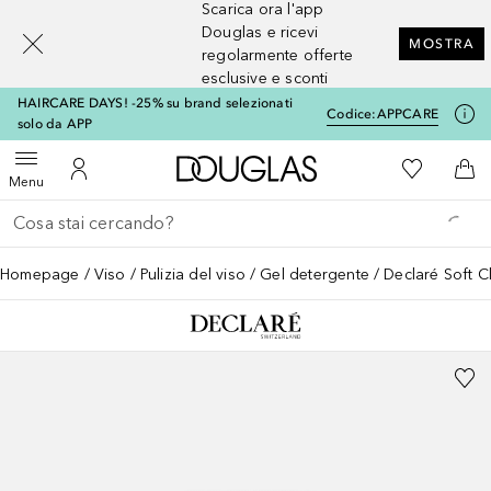
Scarica ora l'app
[navigation.slideout.screenreader]
Douglas e ricevi
MOSTRA
regolarmente offerte
esclusive e sconti
HAIRCARE DAYS! -25% su brand selezionati
Codice:
APPCARE
solo da APP
A Douglas Home
Alla Mia Li
Apri menu
Al Mio Account
Al 
Menu
Torna indietro
Esegui ricerca
Homepage
Viso
Pulizia del viso
Gel detergente
Declaré Soft C