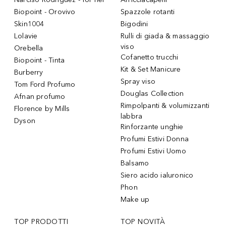
Biopoint - Orovivo
Spazzole rotanti
Skin1004
Bigodini
Lolavie
Rulli di giada & massaggio
viso
Orebella
Cofanetto trucchi
Biopoint - Tinta
Kit & Set Manicure
Burberry
Spray viso
Tom Ford Profumo
Douglas Collection
Afnan profumo
Rimpolpanti & volumizzanti
Florence by Mills
labbra
Dyson
Rinforzante unghie
Profumi Estivi Donna
Profumi Estivi Uomo
Balsamo
Siero acido ialuronico
Phon
Make up
TOP PRODOTTI
TOP NOVITÀ