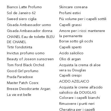
Bianco Latte Profumo
Skincare coreana
Sol de Janeiro 62
Profumi estivi
Sweed siero ciglia
Più volume per i capelli sottili
Gisada Ambassador uomo
Capelli grassi
Gisada Ambassador donna
Amore per i ricci: mantenere
la permanente
CHANEL Eau de toilette BLEU
Borse sotto gli occhi
DE CHANEL
Tirtir fondotinta
Capelli spenti
Invictus profumo uomo
Acido salicilico
Beauty of Joseon sunscreen
Olio di argan
Tom Ford Black Orchid
Acquista la crema di aloe
vera su Douglas
Good Girl profumo
Capelli crespi
Prada Paradoxe
ACIDO AZELAICO
Master Patch Cosrx
Acquista le creme all’acido
Breeze Deodorante Argan
salicilico da DOUGLAS
La vie est belle
Colorare i capelli bianchi
Rimuovere i punti neri
Cheratina per i capelli