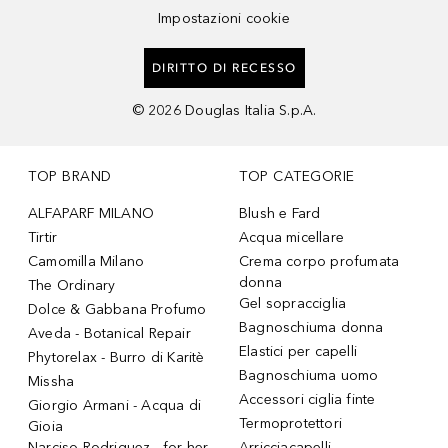
Impostazioni cookie
DIRITTO DI RECESSO
©
2026
Douglas Italia S.p.A.
TOP BRAND
TOP CATEGORIE
ALFAPARF MILANO
Blush e Fard
Tirtir
Acqua micellare
Camomilla Milano
Crema corpo profumata
donna
The Ordinary
Gel sopracciglia
Dolce & Gabbana Profumo
Bagnoschiuma donna
Aveda - Botanical Repair
Elastici per capelli
Phytorelax - Burro di Karitè
Bagnoschiuma uomo
Missha
Accessori ciglia finte
Giorgio Armani - Acqua di
Termoprotettori
Gioia
Narciso Rodriguez - for her
Arricciacapelli