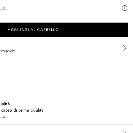
,00
AGGIUNGI AL CARRELLO
n negozio
ualità
 capra di prima qualità
abili