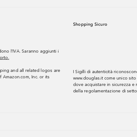
Shopping Sicuro
udono l’IVA. Saranno aggiunti i
orto.
ing and all related logos are
I Sigilli di autenticità riconosco
f Amazon.com, Inc. or its
www.douglas.it come unico sito 
dove acquistare in sicurezza e n
della regolamentazione di setto