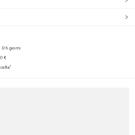
3/6 giorni
00 €
celta¹