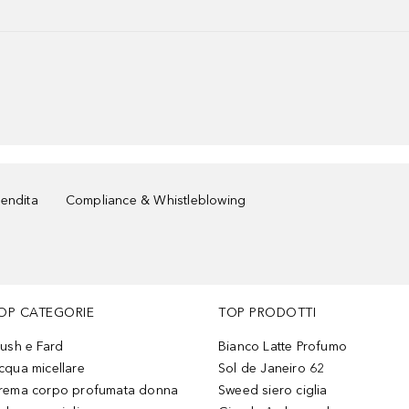
vendita
Compliance & Whistleblowing
OP CATEGORIE
TOP PRODOTTI
lush e Fard
Bianco Latte Profumo
cqua micellare
Sol de Janeiro 62
rema corpo profumata donna
Sweed siero ciglia