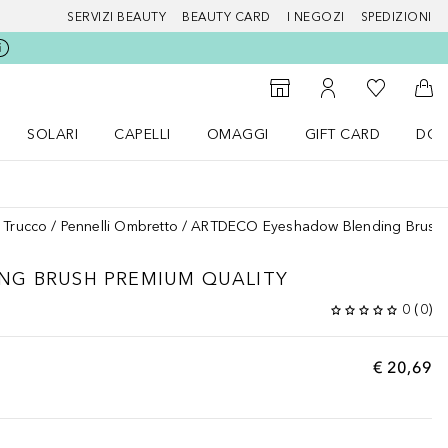
SERVIZI BEAUTY
BEAUTY CARD
I NEGOZI
SPEDIZIONI
Alla Mia Li
Storefinder
Al Mio Account
Al 
SOLARI
CAPELLI
OMAGGI
GIFT CARD
DOU
nu Make up
Apri il menu SOLARI
Apri il menu Capelli
Apri il menu OMAGGI
i Trucco
Pennelli Ombretto
ARTDECO Eyeshadow Blending Brush P
NG BRUSH PREMIUM QUALITY
0
(
0
)
€ 20,69