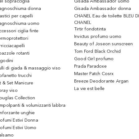
el sopracciglia
Gisada Ambassador uomo
agnoschiuma donna
Gisada Ambassador donna
astici per capelli
CHANEL Eau de toilette BLEU D
CHANEL
agnoschiuma uomo
Tirtir fondotinta
ccessori ciglia finte
Invictus profumo uomo
ermoprotettori
Beauty of Joseon sunscreen
ricciacapelli
Tom Ford Black Orchid
pazzole rotanti
Good Girl profumo
igodini
Prada Paradoxe
ulli di giada & massaggio viso
Master Patch Cosrx
ofanetto trucchi
Breeze Deodorante Argan
it & Set Manicure
La vie est belle
pray viso
ouglas Collection
impolpanti & volumizzanti labbra
inforzante unghie
rofumi Estivi Donna
rofumi Estivi Uomo
alsamo