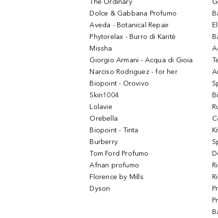
The Ordinary
G
Dolce & Gabbana Profumo
B
Aveda - Botanical Repair
El
Phytorelax - Burro di Karitè
B
Missha
A
Giorgio Armani - Acqua di Gioia
T
Narciso Rodriguez - for her
Ar
Biopoint - Orovivo
S
Skin1004
B
Lolavie
R
Orebella
C
Biopoint - Tinta
K
Burberry
S
Tom Ford Profumo
D
Afnan profumo
R
Florence by Mills
R
Dyson
P
P
B