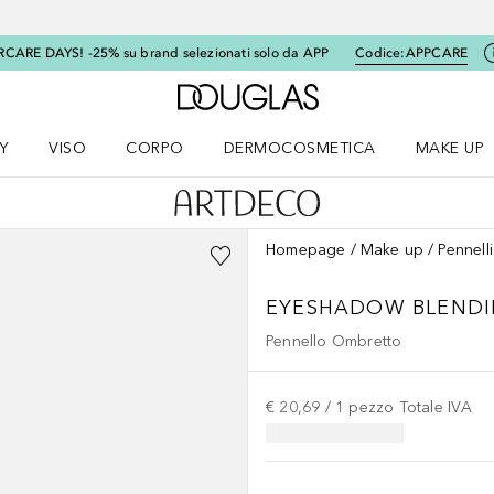
RCARE DAYS! -25% su brand selezionati solo da APP
Codice:
APPCARE
A Douglas Home
Y
VISO
CORPO
DERMOCOSMETICA
MAKE UP
menu K-BEAUTY
Apri il menu Viso
Apri il menu Corpo
Apri il menu DERMOCOSMETICA
Apri il me
Homepage
Make up
Pennell
EYESHADOW BLENDI
Pennello Ombretto
€ 20,69
 / 
1
pezzo
Totale IVA