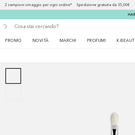
2 campioni omaggio per ogni ordine* Spedizione gratuita da 35,00€
HAI
Torna indietro
Esegui ricerca
PROMO
NOVITÀ
MARCHI
PROFUMI
K-BEAUT
Apri il menu PROMO
Apri il menu NOVITÀ
Apri il menu MARCHI
Apri il menu Profumi
Apri il 