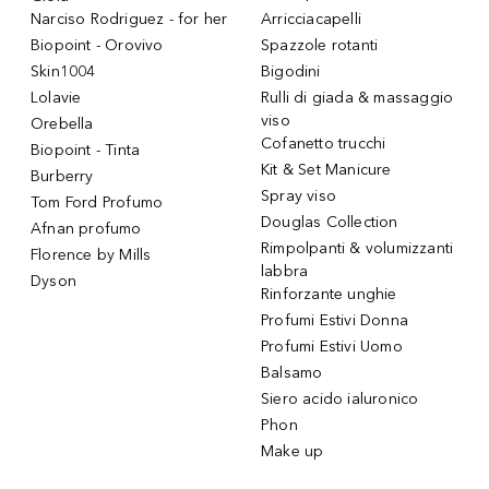
Narciso Rodriguez - for her
Arricciacapelli
Biopoint - Orovivo
Spazzole rotanti
Skin1004
Bigodini
Lolavie
Rulli di giada & massaggio
viso
Orebella
Cofanetto trucchi
Biopoint - Tinta
Kit & Set Manicure
Burberry
Spray viso
Tom Ford Profumo
Douglas Collection
Afnan profumo
Rimpolpanti & volumizzanti
Florence by Mills
labbra
Dyson
Rinforzante unghie
Profumi Estivi Donna
Profumi Estivi Uomo
Balsamo
Siero acido ialuronico
Phon
Make up