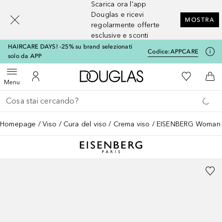
Scarica ora l'app
[navigation.slideout.screenreader]
Douglas e ricevi
MOSTRA
regolarmente offerte
esclusive e sconti
HAIRCARE DAYS! -25% su brand selezionati
Codice:
APPCARE
solo da APP
A Douglas Home
Alla Mia Li
Apri menu
Al Mio Account
Al 
Menu
Torna indietro
Esegui ricerca
Homepage
Viso
Cura del viso
Crema viso
EISENBERG Woman Cl