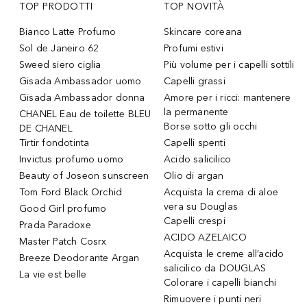
TOP PRODOTTI
TOP NOVITÀ
Bianco Latte Profumo
Skincare coreana
Sol de Janeiro 62
Profumi estivi
Sweed siero ciglia
Più volume per i capelli sottili
Gisada Ambassador uomo
Capelli grassi
Gisada Ambassador donna
Amore per i ricci: mantenere
la permanente
CHANEL Eau de toilette BLEU
Borse sotto gli occhi
DE CHANEL
Tirtir fondotinta
Capelli spenti
Invictus profumo uomo
Acido salicilico
Beauty of Joseon sunscreen
Olio di argan
Tom Ford Black Orchid
Acquista la crema di aloe
vera su Douglas
Good Girl profumo
Capelli crespi
Prada Paradoxe
ACIDO AZELAICO
Master Patch Cosrx
Acquista le creme all’acido
Breeze Deodorante Argan
salicilico da DOUGLAS
La vie est belle
Colorare i capelli bianchi
Rimuovere i punti neri