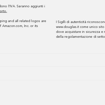
udono l’IVA. Saranno aggiunti i
orto.
ing and all related logos are
I Sigilli di autenticità riconosco
f Amazon.com, Inc. or its
www.douglas.it come unico sito 
dove acquistare in sicurezza e n
della regolamentazione di setto