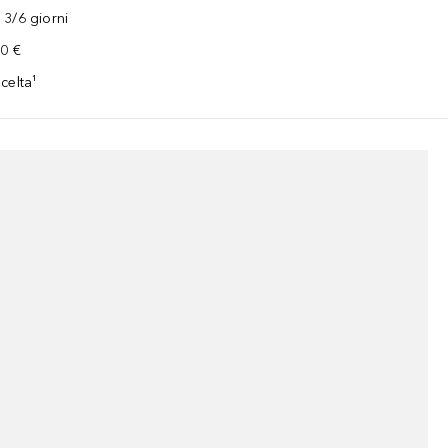
3/6 giorni
00 €
celta¹