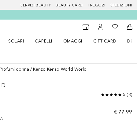
SERVIZI BEAUTY
BEAUTY CARD
I NEGOZI
SPEDIZIONI
Alla Mia Li
Storefinder
Al Mio Account
Al 
SOLARI
CAPELLI
OMAGGI
GIFT CARD
DOU
nu Make up
Apri il menu SOLARI
Apri il menu Capelli
Apri il menu OMAGGI
Profumi donna
Kenzo Kenzo World World
LD
5
(
3
)
€ 77,99
VA