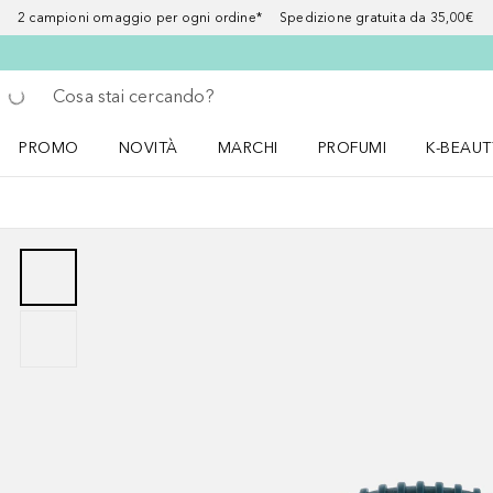
2 campioni omaggio per ogni ordine* Spedizione gratuita da 35,00€
Torna indietro
Esegui ricerca
PROMO
NOVITÀ
MARCHI
PROFUMI
K-BEAUT
Apri il menu PROMO
Apri il menu NOVITÀ
Apri il menu MARCHI
Apri il menu Profumi
Apri il 