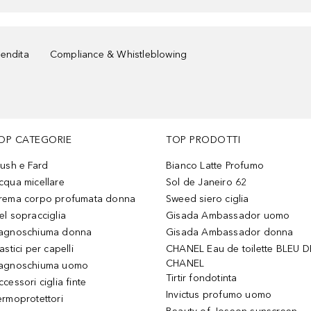
vendita
Compliance & Whistleblowing
OP CATEGORIE
TOP PRODOTTI
lush e Fard
Bianco Latte Profumo
cqua micellare
Sol de Janeiro 62
rema corpo profumata donna
Sweed siero ciglia
el sopracciglia
Gisada Ambassador uomo
agnoschiuma donna
Gisada Ambassador donna
astici per capelli
CHANEL Eau de toilette BLEU D
CHANEL
agnoschiuma uomo
Tirtir fondotinta
ccessori ciglia finte
Invictus profumo uomo
ermoprotettori