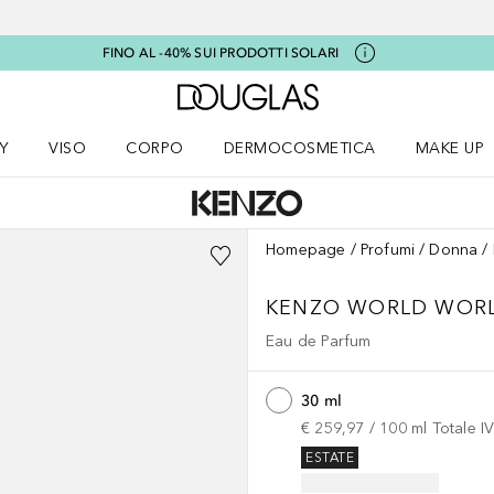
FINO AL -40% SUI PRODOTTI SOLARI
A Douglas Home
Y
VISO
CORPO
DERMOCOSMETICA
MAKE UP
menu K-BEAUTY
Apri il menu Viso
Apri il menu Corpo
Apri il menu DERMOCOSMETICA
Apri il me
Homepage
Profumi
Donna
KENZO WORLD
WOR
Eau de Parfum
30 ml
€ 259,97
 / 
100
ml
Totale I
ESTATE