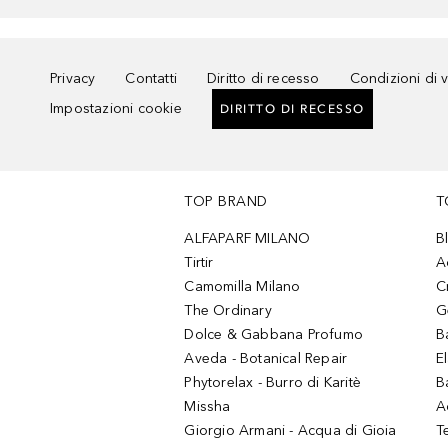
Privacy
Contatti
Diritto di recesso
Condizioni di 
Impostazioni cookie
DIRITTO DI RECESSO
TOP BRAND
T
ALFAPARF MILANO
B
Tirtir
A
Camomilla Milano
C
The Ordinary
G
Dolce & Gabbana Profumo
B
Aveda - Botanical Repair
El
Phytorelax - Burro di Karitè
B
Missha
A
Giorgio Armani - Acqua di Gioia
T