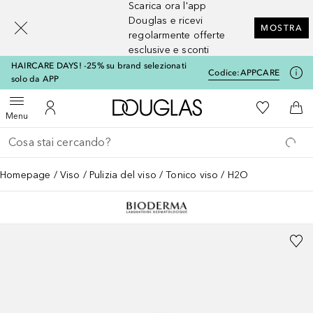
Scarica ora l'app
[navigation.slideout.screenreader]
Douglas e ricevi
MOSTRA
regolarmente offerte
esclusive e sconti
HAIRCARE DAYS! -25% su brand selezionati
Codice:
APPCARE
solo da APP
A Douglas Home
Alla Mia Li
Apri menu
Al Mio Account
Al 
Menu
Torna indietro
Esegui ricerca
Homepage
Viso
Pulizia del viso
Tonico viso
H2O