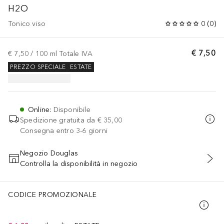
H2O
Tonico viso
0
(
0
)
€ 7,50
€ 7,50
 / 
100
ml
Totale IVA
PREZZO SPECIALE
ESTATE
Online
:
Disponibile
Spedizione gratuita da
€ 35,00
Consegna entro 3-6 giorni
Negozio Douglas
Controlla la disponibilità in negozio
AGGIUNGI AL CARRELLO
CODICE PROMOZIONALE