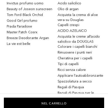
Invictus profumo uomo
Acido salicilico
Beauty of Joseon sunscreen
Olio di argan
Tom Ford Black Orchid
Acquista la crema di aloe
vera su Douglas
Good Girl profumo
Capelli crespi
Prada Paradoxe
ACIDO AZELAICO
Master Patch Cosrx
Acquista le creme all’acido
Breeze Deodorante Argan
salicilico da DOUGLAS
La vie est belle
Colorare i capelli bianchi
Rimuovere i punti neri
Cheratina per i capelli
Tipi di capelli
Ricci senza calore
Applicare l'autoabbronzante
Spazzolatura a secco
Regali di Pasqua
Regali di Pasqua per le
donne
Regali di Pasqua per gli
NEL CARRELLO