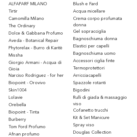
ALFAPARF MILANO
Blush e Fard
Tirtir
Acqua micellare
Camomilla Milano
Crema corpo profumata
donna
The Ordinary
Gel sopracciglia
Dolce & Gabbana Profumo
Bagnoschiuma donna
Aveda - Botanical Repair
Elastici per capelli
Phytorelax - Burro di Karitè
Bagnoschiuma uomo
Missha
Accessori ciglia finte
Giorgio Armani - Acqua di
Termoprotettori
Gioia
Narciso Rodriguez - for her
Arricciacapelli
Biopoint - Orovivo
Spazzole rotanti
Skin1004
Bigodini
Lolavie
Rulli di giada & massaggio
viso
Orebella
Cofanetto trucchi
Biopoint - Tinta
Kit & Set Manicure
Burberry
Spray viso
Tom Ford Profumo
Douglas Collection
Afnan profumo