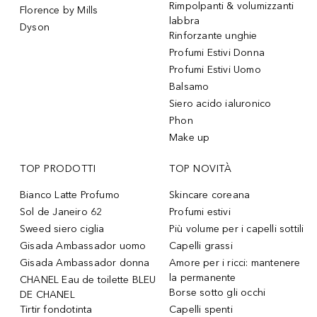
Rimpolpanti & volumizzanti
Florence by Mills
labbra
Dyson
Rinforzante unghie
Profumi Estivi Donna
Profumi Estivi Uomo
Balsamo
Siero acido ialuronico
Phon
Make up
TOP PRODOTTI
TOP NOVITÀ
Bianco Latte Profumo
Skincare coreana
Sol de Janeiro 62
Profumi estivi
Sweed siero ciglia
Più volume per i capelli sottili
Gisada Ambassador uomo
Capelli grassi
Gisada Ambassador donna
Amore per i ricci: mantenere
la permanente
CHANEL Eau de toilette BLEU
Borse sotto gli occhi
DE CHANEL
Tirtir fondotinta
Capelli spenti