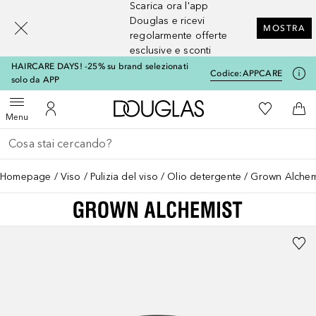
Scarica ora l'app
[navigation.slideout.screenreader]
Douglas e ricevi
MOSTRA
regolarmente offerte
esclusive e sconti
HAIRCARE DAYS! -25% su brand selezionati
Codice:
APPCARE
solo da APP
A Douglas Home
Alla Mia Li
Apri menu
Al Mio Account
Al 
Menu
Torna indietro
Esegui ricerca
Homepage
Viso
Pulizia del viso
Olio detergente
Grown Alchemi