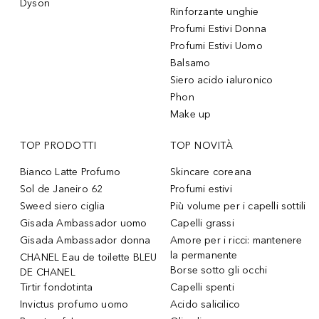
Dyson
Rinforzante unghie
Profumi Estivi Donna
Profumi Estivi Uomo
Balsamo
Siero acido ialuronico
Phon
Make up
TOP PRODOTTI
TOP NOVITÀ
Bianco Latte Profumo
Skincare coreana
Sol de Janeiro 62
Profumi estivi
Sweed siero ciglia
Più volume per i capelli sottili
Gisada Ambassador uomo
Capelli grassi
Gisada Ambassador donna
Amore per i ricci: mantenere
la permanente
CHANEL Eau de toilette BLEU
Borse sotto gli occhi
DE CHANEL
Tirtir fondotinta
Capelli spenti
Invictus profumo uomo
Acido salicilico