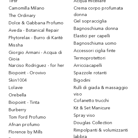
Tirtir
Acqua micellare
Camomilla Milano
Crema corpo profumata
donna
The Ordinary
Gel sopracciglia
Dolce & Gabbana Profumo
Bagnoschiuma donna
Aveda - Botanical Repair
Elastici per capelli
Phytorelax - Burro di Karitè
Bagnoschiuma uomo
Missha
Accessori ciglia finte
Giorgio Armani - Acqua di
Termoprotettori
Gioia
Narciso Rodriguez - for her
Arricciacapelli
Biopoint - Orovivo
Spazzole rotanti
Skin1004
Bigodini
Lolavie
Rulli di giada & massaggio
viso
Orebella
Cofanetto trucchi
Biopoint - Tinta
Kit & Set Manicure
Burberry
Spray viso
Tom Ford Profumo
Douglas Collection
Afnan profumo
Rimpolpanti & volumizzanti
Florence by Mills
labbra