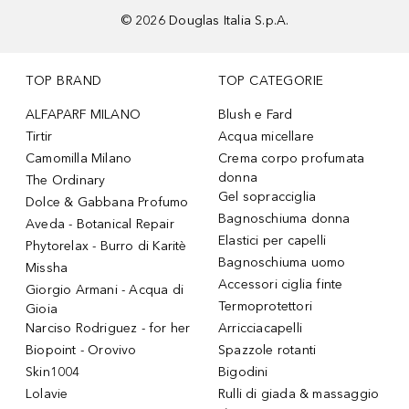
©
2026
Douglas Italia S.p.A.
TOP BRAND
TOP CATEGORIE
ALFAPARF MILANO
Blush e Fard
Tirtir
Acqua micellare
Camomilla Milano
Crema corpo profumata
donna
The Ordinary
Gel sopracciglia
Dolce & Gabbana Profumo
Bagnoschiuma donna
Aveda - Botanical Repair
Elastici per capelli
Phytorelax - Burro di Karitè
Bagnoschiuma uomo
Missha
Accessori ciglia finte
Giorgio Armani - Acqua di
Termoprotettori
Gioia
Narciso Rodriguez - for her
Arricciacapelli
Biopoint - Orovivo
Spazzole rotanti
Skin1004
Bigodini
Lolavie
Rulli di giada & massaggio