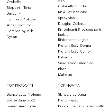
viso
Orebella
Cofanetto trucchi
Biopoint - Tinta
Kit & Set Manicure
Burberry
Spray viso
Tom Ford Profumo
Douglas Collection
Afnan profumo
Rimpolpanti & volumizzanti
Florence by Mills
labbra
Dyson
Rinforzante unghie
Profumi Estivi Donna
Profumi Estivi Uomo
Balsamo
Siero acido ialuronico
Phon
Make up
TOP PRODOTTI
TOP NOVITÀ
Bianco Latte Profumo
Skincare coreana
Sol de Janeiro 62
Profumi estivi
Sweed siero ciglia
Più volume per i capelli sottili