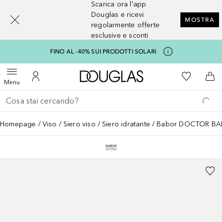
Scarica ora l'app
[navigation.slideout.screenreader]
Douglas e ricevi
MOSTRA
regolarmente offerte
esclusive e sconti
FINO AL -40% SUI PRODOTTI SOLARI
A Douglas Home
Alla Mia Li
Apri menu
Al Mio Account
Al 
Menu
Torna indietro
Esegui ricerca
Homepage
Viso
Siero viso
Siero idratante
Babor DOCTOR BAB