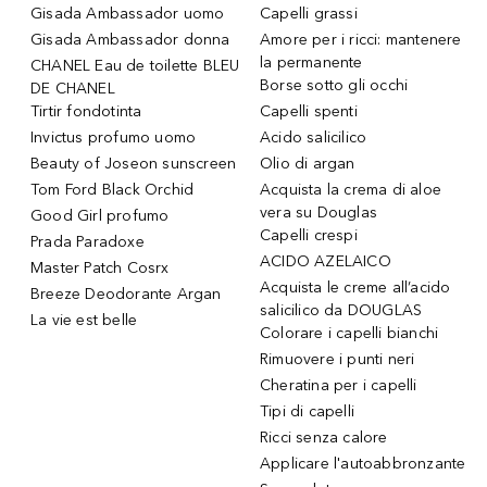
Gisada Ambassador uomo
Capelli grassi
Gisada Ambassador donna
Amore per i ricci: mantenere
la permanente
CHANEL Eau de toilette BLEU
Borse sotto gli occhi
DE CHANEL
Tirtir fondotinta
Capelli spenti
Invictus profumo uomo
Acido salicilico
Beauty of Joseon sunscreen
Olio di argan
Tom Ford Black Orchid
Acquista la crema di aloe
vera su Douglas
Good Girl profumo
Capelli crespi
Prada Paradoxe
ACIDO AZELAICO
Master Patch Cosrx
Acquista le creme all’acido
Breeze Deodorante Argan
salicilico da DOUGLAS
La vie est belle
Colorare i capelli bianchi
Rimuovere i punti neri
Cheratina per i capelli
Tipi di capelli
Ricci senza calore
Applicare l'autoabbronzante