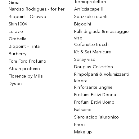
Termoprotettori
Gioia
Narciso Rodriguez - for her
Arricciacapelli
Biopoint - Orovivo
Spazzole rotanti
Skin1004
Bigodini
Lolavie
Rulli di giada & massaggio
viso
Orebella
Cofanetto trucchi
Biopoint - Tinta
Kit & Set Manicure
Burberry
Spray viso
Tom Ford Profumo
Douglas Collection
Afnan profumo
Rimpolpanti & volumizzanti
Florence by Mills
labbra
Dyson
Rinforzante unghie
Profumi Estivi Donna
Profumi Estivi Uomo
Balsamo
Siero acido ialuronico
Phon
Make up