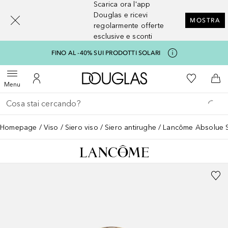
Scarica ora l'app
[navigation.slideout.screenreader]
Douglas e ricevi
MOSTRA
regolarmente offerte
esclusive e sconti
FINO AL -40% SUI PRODOTTI SOLARI
A Douglas Home
Alla Mia Li
Apri menu
Al Mio Account
Al 
Menu
Torna indietro
Esegui ricerca
Homepage
Viso
Siero viso
Siero antirughe
Lancôme Absolue Si