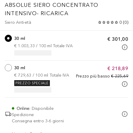
ABSOLUE
SIERO CONCENTRATO
INTENSIVO- RICARICA
Siero Anti-età
0
(
0
)
30 ml
€ 301,00
€ 1.003,33
 / 
100
ml
Totale IVA
30 ml
€ 218,89
€ 729,63
 / 
100
ml
Totale IVA
Prezzo più basso
€ 225,69
PREZZO SPECIALE
Online
:
Disponibile
Spedizione
Consegna entro 3-6 giorni