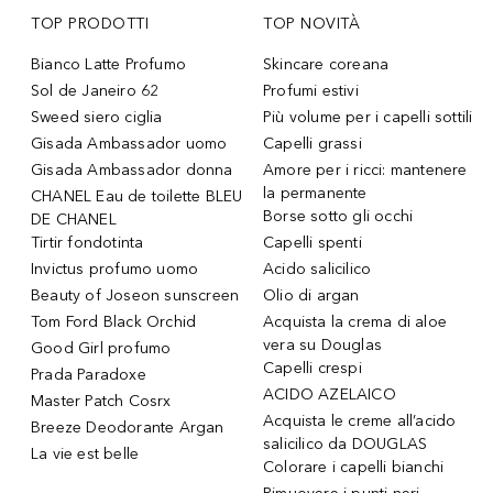
TOP PRODOTTI
TOP NOVITÀ
Bianco Latte Profumo
Skincare coreana
Sol de Janeiro 62
Profumi estivi
Sweed siero ciglia
Più volume per i capelli sottili
Gisada Ambassador uomo
Capelli grassi
Gisada Ambassador donna
Amore per i ricci: mantenere
la permanente
CHANEL Eau de toilette BLEU
Borse sotto gli occhi
DE CHANEL
Tirtir fondotinta
Capelli spenti
Invictus profumo uomo
Acido salicilico
Beauty of Joseon sunscreen
Olio di argan
Tom Ford Black Orchid
Acquista la crema di aloe
vera su Douglas
Good Girl profumo
Capelli crespi
Prada Paradoxe
ACIDO AZELAICO
Master Patch Cosrx
Acquista le creme all’acido
Breeze Deodorante Argan
salicilico da DOUGLAS
La vie est belle
Colorare i capelli bianchi