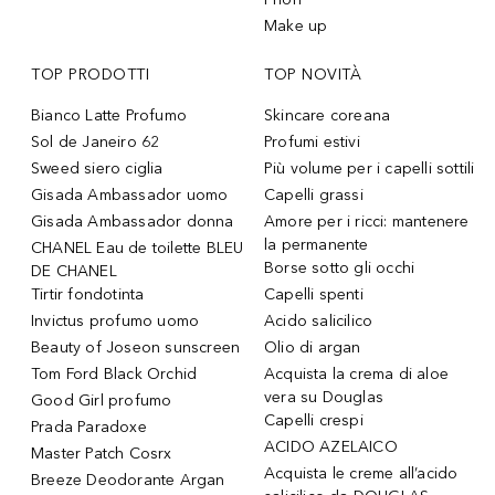
Make up
TOP PRODOTTI
TOP NOVITÀ
Bianco Latte Profumo
Skincare coreana
Sol de Janeiro 62
Profumi estivi
Sweed siero ciglia
Più volume per i capelli sottili
Gisada Ambassador uomo
Capelli grassi
Gisada Ambassador donna
Amore per i ricci: mantenere
la permanente
CHANEL Eau de toilette BLEU
Borse sotto gli occhi
DE CHANEL
Tirtir fondotinta
Capelli spenti
Invictus profumo uomo
Acido salicilico
Beauty of Joseon sunscreen
Olio di argan
Tom Ford Black Orchid
Acquista la crema di aloe
vera su Douglas
Good Girl profumo
Capelli crespi
Prada Paradoxe
ACIDO AZELAICO
Master Patch Cosrx
Acquista le creme all’acido
Breeze Deodorante Argan