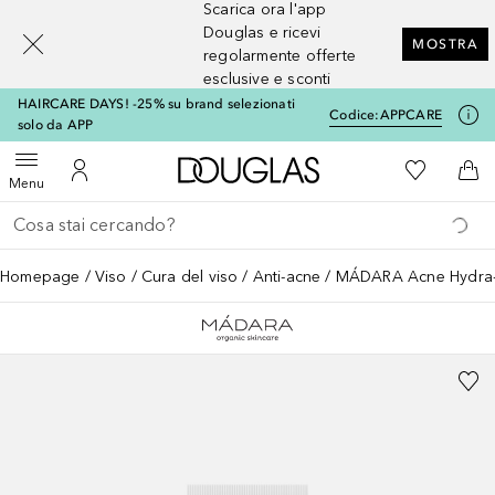
Scarica ora l'app
[navigation.slideout.screenreader]
Douglas e ricevi
MOSTRA
regolarmente offerte
esclusive e sconti
HAIRCARE DAYS! -25% su brand selezionati
Codice:
APPCARE
solo da APP
A Douglas Home
Alla Mia Li
Apri menu
Al Mio Account
Al 
Menu
Torna indietro
Esegui ricerca
Homepage
Viso
Cura del viso
Anti-acne
MÁDARA Acne Hydra-D