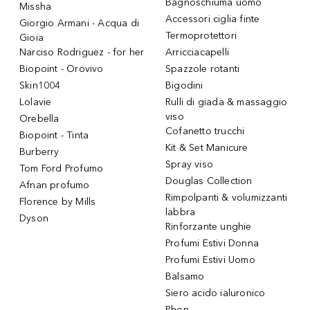
Bagnoschiuma uomo
Missha
Accessori ciglia finte
Giorgio Armani - Acqua di
Termoprotettori
Gioia
Narciso Rodriguez - for her
Arricciacapelli
Biopoint - Orovivo
Spazzole rotanti
Skin1004
Bigodini
Lolavie
Rulli di giada & massaggio
viso
Orebella
Cofanetto trucchi
Biopoint - Tinta
Kit & Set Manicure
Burberry
Spray viso
Tom Ford Profumo
Douglas Collection
Afnan profumo
Rimpolpanti & volumizzanti
Florence by Mills
labbra
Dyson
Rinforzante unghie
Profumi Estivi Donna
Profumi Estivi Uomo
Balsamo
Siero acido ialuronico
Phon