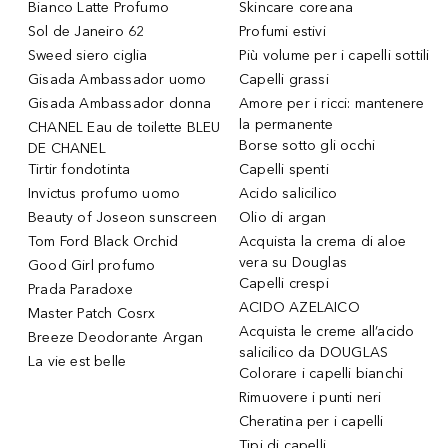
Bianco Latte Profumo
Skincare coreana
Sol de Janeiro 62
Profumi estivi
Sweed siero ciglia
Più volume per i capelli sottili
Gisada Ambassador uomo
Capelli grassi
Gisada Ambassador donna
Amore per i ricci: mantenere
la permanente
CHANEL Eau de toilette BLEU
Borse sotto gli occhi
DE CHANEL
Tirtir fondotinta
Capelli spenti
Invictus profumo uomo
Acido salicilico
Beauty of Joseon sunscreen
Olio di argan
Tom Ford Black Orchid
Acquista la crema di aloe
vera su Douglas
Good Girl profumo
Capelli crespi
Prada Paradoxe
ACIDO AZELAICO
Master Patch Cosrx
Acquista le creme all’acido
Breeze Deodorante Argan
salicilico da DOUGLAS
La vie est belle
Colorare i capelli bianchi
Rimuovere i punti neri
Cheratina per i capelli
Tipi di capelli