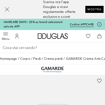
Scarica ora l'app
[navigation.slideout.screenreader]
Douglas e ricevi
MOSTRA
regolarmente offerte
esclusive e sconti
HAIRCARE DAYS! -25% su brand selezionati
Codice:
APPCARE
solo da APP
A Douglas Home
Alla Mia Li
Apri menu
Al Mio Account
Al 
Menu
Torna indietro
Esegui ricerca
Homepage
Corpo
Piedi
Crema piedi
GAMARDE Crema Anti-Cal