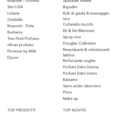
Biopoint - Orovivo
Spazzole rotanti
Skin1004
Bigodini
Lolavie
Rulli di giada & massaggio
viso
Orebella
Cofanetto trucchi
Biopoint - Tinta
Kit & Set Manicure
Burberry
Spray viso
Tom Ford Profumo
Douglas Collection
Afnan profumo
Rimpolpanti & volumizzanti
Florence by Mills
labbra
Dyson
Rinforzante unghie
Profumi Estivi Donna
Profumi Estivi Uomo
Balsamo
Siero acido ialuronico
Phon
Make up
TOP PRODOTTI
TOP NOVITÀ